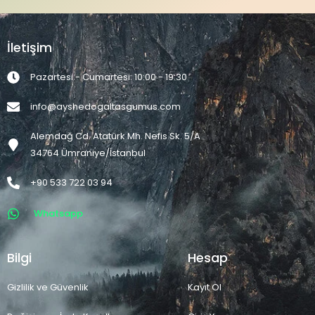
İletişim
Pazartesi - Cumartesi: 10:00 - 19:30
info@ayshedogaltasgumus.com
Alemdağ Cd. Atatürk Mh. Nefis Sk. 5/A
34764 Ümraniye/İstanbul
+90 533 722 03 94
Whatsapp
Bilgi
Hesap
Gizlilik ve Güvenlik
Kayıt Ol