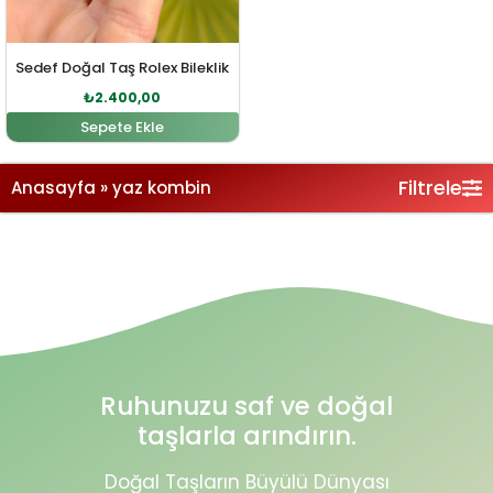
Sedef Doğal Taş Rolex Bileklik
₺
2.400,00
Sepete Ekle
Filtrele
Anasayfa
»
yaz kombin
Ruhunuzu saf ve doğal
taşlarla arındırın.
Doğal Taşların Büyülü Dünyası