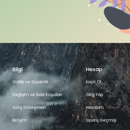
Bilgi
Hesap
Gizlilik ve Güvenlik
Kayıt Ol
Değişim ve İade Koşulları
Giriş Yap
Satış Sözleşmesi
Hesabım
İletişim
Sipariş Geçmişi