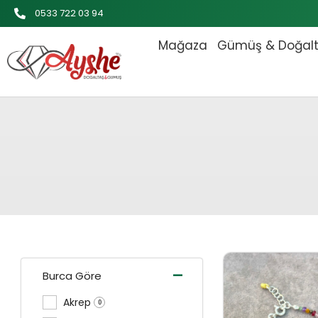
İçeriğe
0533 722 03 94
atla
Mağaza
Gümüş & Doğal
Orijinal
-
Burca Göre
Akrep
0