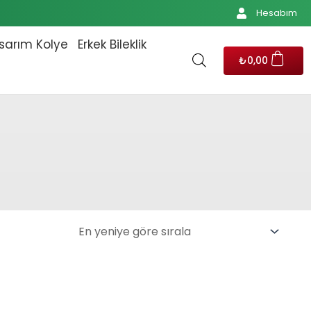
Hesabım
sarım Kolye
Erkek Bileklik
₺
0,00