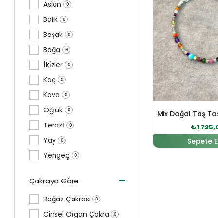
Aslan
0
Balık
0
Başak
0
Boğa
0
İki̇zler
0
Koç
0
Kova
0
Oğlak
0
Terazi̇
0
₺
1.725,
Yay
Sepete E
0
Yengeç
0
-
Çakraya Göre
Boğaz Çakrası
0
Cinsel Organ Çakra
0