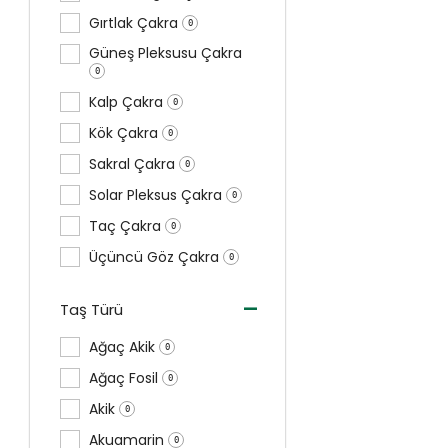
Gırtlak Çakra
0
Güneş Pleksusu Çakra
0
Kalp Çakra
0
Kök Çakra
0
Sakral Çakra
0
Solar Pleksus Çakra
0
Taç Çakra
0
Üçüncü Göz Çakra
0
-
Taş Türü
Ağaç Akik
0
Ağaç Fosil
0
Akik
0
Akuamarin
0