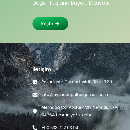
Doğal Taşların Büyülü Dünyası
Keşfet
İletişim
Pazartesi - Cumartesi: 10:00 - 19:30
info@ayshedogaltasgumus.com
Alemdağ Cd. Atatürk Mh. Nefis Sk. 5/A
34764 Ümraniye/İstanbul
+90 533 722 03 94