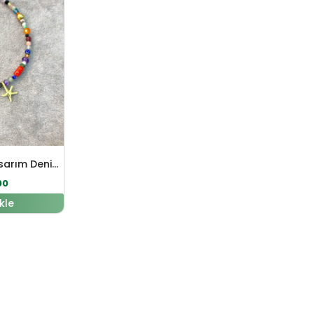
Mix Doğal Taş Tasarım Deniz Yıldızı Sembol Gümüş Bileklik
00
kle