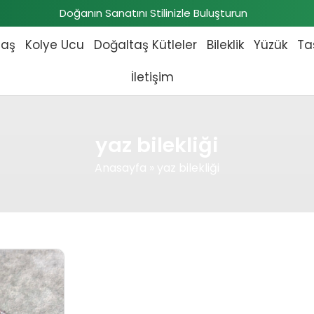
Doğanın Sanatını Stilinizle Buluşturun
taş
Kolye Ucu
Doğaltaş Kütleler
Bileklik
Yüzük
Ta
İletişim
yaz bilekliği
Anasayfa
»
yaz bilekliği
 fiyat: ₺1.886,00.
Şu andaki fiyat: ₺1.725,00.