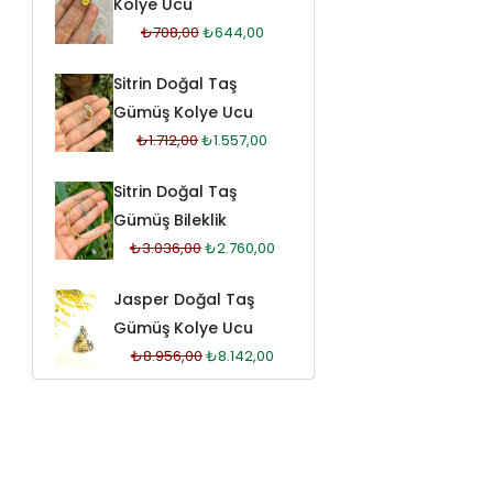
Kolye Ucu
₺
708,00
₺
644,00
Sitrin Doğal Taş
Gümüş Kolye Ucu
₺
1.712,00
₺
1.557,00
Sitrin Doğal Taş
Gümüş Bileklik
₺
3.036,00
₺
2.760,00
Jasper Doğal Taş
Gümüş Kolye Ucu
₺
8.956,00
₺
8.142,00