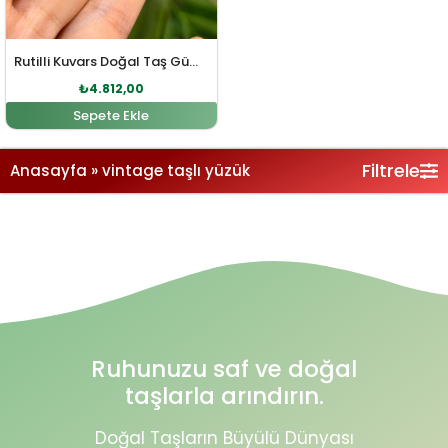
Rutilli Kuvars Doğal Taş Gümüş Yüzük
₺
4.812,00
Sepete Ekle
Filtrele
Anasayfa
»
vintage taşlı yüzük
Ruhunuzu saf ve doğal
taşlarla arındırın.
Doğal Taşların Büyülü Dünyası