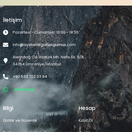
İletişim
Pazartesi - Cumartesi: 10:00 - 19:30
info@ayshedogaltasgumus.com
Alemdağ Cd. Atatürk Mh. Nefis Sk. 5/A
34764 Ümraniye/İstanbul
+90 533 722 03 94
Whatsapp
Bilgi
Hesap
Gizlilik ve Güvenlik
Kayıt Ol