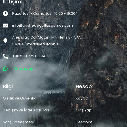
İletişim
Pazartesi - Cumartesi: 10:00 - 19:30
info@ayshedogaltasgumus.com
Alemdağ Cd. Atatürk Mh. Nefis Sk. 5/A
34764 Ümraniye/İstanbul
+90 533 722 03 94
Whatsapp
Bilgi
Hesap
Gizlilik ve Güvenlik
Kayıt Ol
Değişim ve İade Koşulları
Giriş Yap
Satış Sözleşmesi
Hesabım