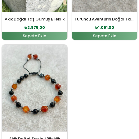
Akik Doğal Taş Gümüş Bileklik
Turuncu Aventurin Doğal Taş Bileklik
₺
2.875,00
₺
1.061,00
Sepete Ekle
Sepete Ekle
Orijinal fiyat: ₺1.168,00.
Şu andaki fiyat: ₺1.061,00.
Akik Doğal Taş İpli Bileklik