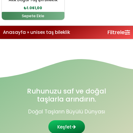
₺
1.061,00
Sepete Ekle
Filtrele
Anasayfa
»
unisex taş bileklik
Ruhunuzu saf ve doğal
taşlarla arındırın.
Doğal Taşların Büyülü Dünyası
Keşfet