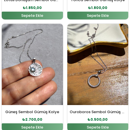
₺
1.850,00
₺
1.800,00
Sepete Ekle
Sepete Ekle
Orijinal fiyat: ₺3.000,00.
Şu andaki fiyat: ₺2.700,00.
Orijinal fiyat: ₺3.600,00
Şu andaki fi
Güneş Sembol Gümüş Kolye
Ouroboros Sembol Gümüş Kolye
₺
2.700,00
₺
3.500,00
Sepete Ekle
Sepete Ekle