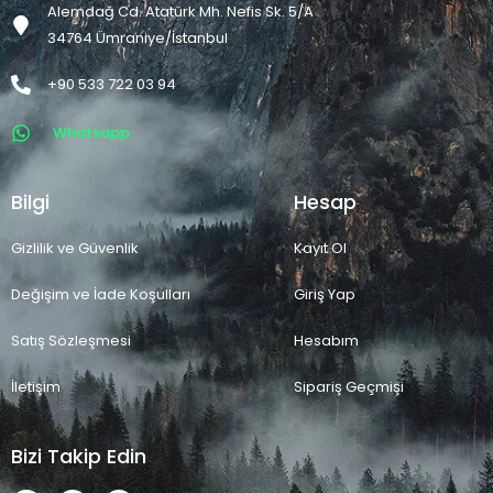
Alemdağ Cd. Atatürk Mh. Nefis Sk. 5/A
34764 Ümraniye/İstanbul
+90 533 722 03 94
Whatsapp
Bilgi
Hesap
Gizlilik ve Güvenlik
Kayıt Ol
Değişim ve İade Koşulları
Giriş Yap
Satış Sözleşmesi
Hesabım
İletişim
Sipariş Geçmişi
Bizi Takip Edin