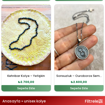
Orijinal fiyat: ₺2.800,00.
Şu andaki fiyat: ₺2.700,00.
Orijinal fiyat: ₺2.800,00
Şu andaki fi
Kehribar Kolye – Yetişkin
Sonsuzluk – Ouroboros Sembol Gümüş Kolye
₺
2.700,00
₺
2.600,00
Sepete Ekle
Sepete Ekle
Filtrele
Anasayfa
»
unisex kolye