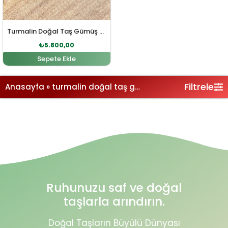
Turmalin Doğal Taş Gümüş Bileklik
₺
5.800,00
Sepete Ekle
Filtrele
Anasayfa
»
turmalin doğal taş gümüş bileklik
Ruhunuzu saf ve doğal
taşlarla arındırın.
Doğal Taşların Büyülü Dünyası