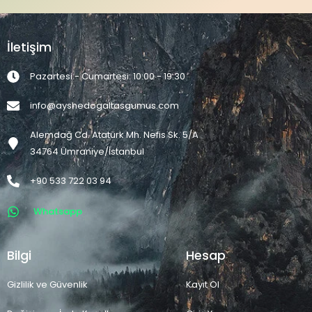
İletişim
Pazartesi - Cumartesi: 10:00 - 19:30
info@ayshedogaltasgumus.com
Alemdağ Cd. Atatürk Mh. Nefis Sk. 5/A
34764 Ümraniye/İstanbul
+90 533 722 03 94
Whatsapp
Bilgi
Hesap
Gizlilik ve Güvenlik
Kayıt Ol