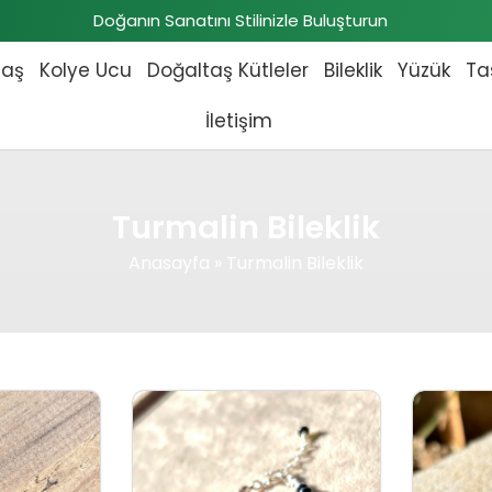
Doğanın Sanatını Stilinizle Buluşturun
taş
Kolye Ucu
Doğaltaş Kütleler
Bileklik
Yüzük
Ta
İletişim
Turmalin Bileklik
Anasayfa
»
Turmalin Bileklik
 fiyat: ₺6.000,00.
Şu andaki fiyat: ₺5.800,00.
Orijinal fiyat: ₺4.140,00.
Şu andaki fiyat: ₺3.910,00