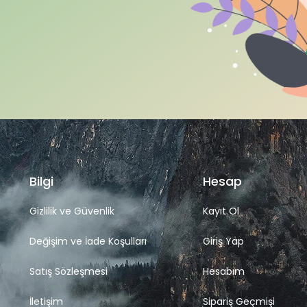
Bilgi
Hesap
Gizlilik ve Güvenlik
Kayıt Ol
Değişim ve İade Koşulları
Giriş Yap
Satış Sözleşmesi
Hesabım
İletişim
Sipariş Geçmişi