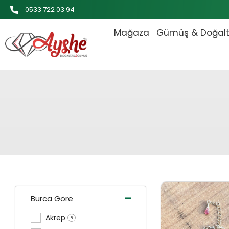
İçeriğe
0533 722 03 94
atla
Mağaza
Gümüş & Doğal
Orijinal
-
Burca Göre
Akrep
9