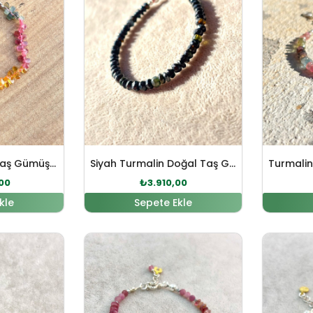
Turmalin Doğal Taş Gümüş Bileklik
Siyah Turmalin Doğal Taş Gümüş Bileklik
00
₺
3.910,00
kle
Sepete Ekle
 fiyat: ₺1.656,00.
Şu andaki fiyat: ₺1.495,00.
Orijinal fiyat: ₺2.024,00.
Şu andaki fiyat: ₺1.840,00