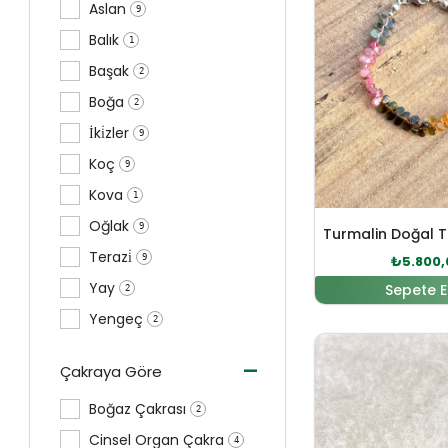
Aslan
9
Balık
1
Başak
2
Boğa
2
İki̇zler
9
Koç
9
Kova
1
Oğlak
9
Terazi̇
9
₺
5.800,
Yay
Sepete E
2
Yengeç
2
Orijinal
-
Çakraya Göre
Boğaz Çakrası
2
Cinsel Organ Çakra
4