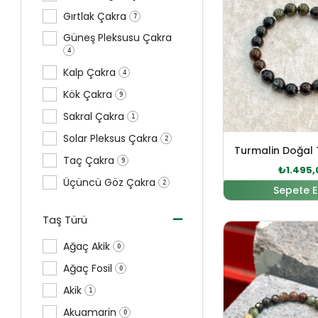
Gırtlak Çakra
7
Güneş Pleksusu Çakra
4
Kalp Çakra
4
Kök Çakra
9
Sakral Çakra
1
Solar Pleksus Çakra
2
Turmalin Doğal T
Taç Çakra
9
₺
1.495,
Üçüncü Göz Çakra
2
Sepete E
-
Taş Türü
Orijinal
Ağaç Akik
0
Ağaç Fosil
0
Akik
1
Akuamarin
0