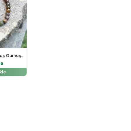
Turmalin Doğal Taş Gümüş Bileklik
00
kle