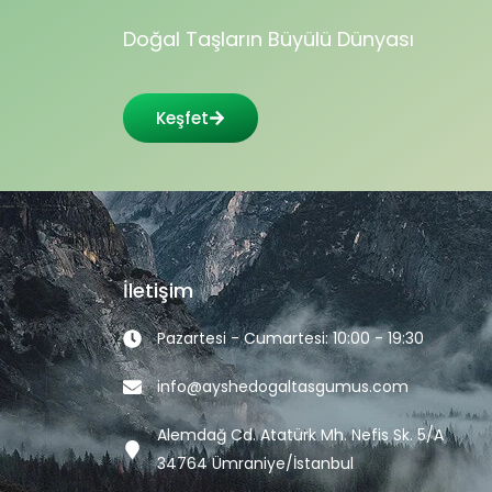
Doğal Taşların Büyülü Dünyası
Keşfet
İletişim
Pazartesi - Cumartesi: 10:00 - 19:30
info@ayshedogaltasgumus.com
Alemdağ Cd. Atatürk Mh. Nefis Sk. 5/A
34764 Ümraniye/İstanbul