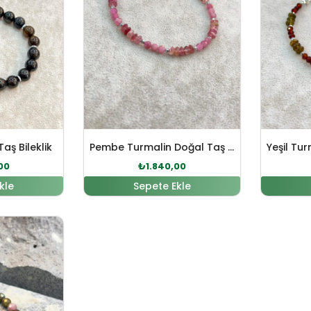
aş Bileklik
Pembe Turmalin Doğal Taş Gümüş Bileklik
00
₺
1.840,00
kle
Sepete Ekle
 fiyat: ₺2.168,00.
Şu andaki fiyat: ₺1.971,00.