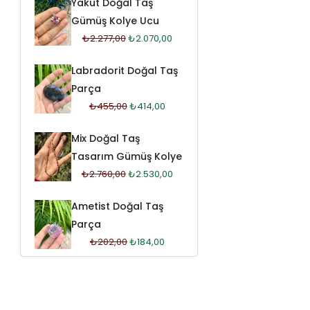
Yakut Doğal Taş
Gümüş Kolye Ucu
₺
2.277,00
₺
2.070,00
Labradorit Doğal Taş
Parça
₺
455,00
₺
414,00
Mix Doğal Taş
Tasarım Gümüş Kolye
₺
2.760,00
₺
2.530,00
Ametist Doğal Taş
Parça
₺
202,00
₺
184,00