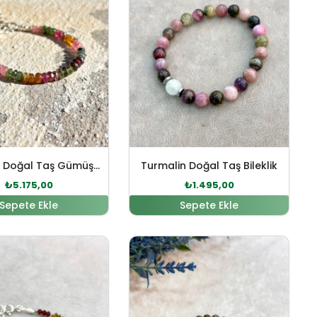
Turmalin Doğal Taş Gümüş Bileklik
Turmalin Doğal Taş Bileklik
₺
5.175,00
₺
1.495,00
Sepete Ekle
Sepete Ekle
.
Orijinal fiyat: ₺2.125,00.
Şu andaki fiyat: ₺1.932,00.
Orijinal fiyat: ₺1.879,00.
Şu andaki fiyat: 