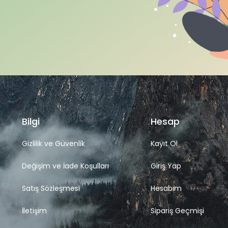
Bilgi
Hesap
Gizlilik ve Güvenlik
Kayıt Ol
Değişim ve İade Koşulları
Giriş Yap
Satış Sözleşmesi
Hesabım
İletişim
Sipariş Geçmişi