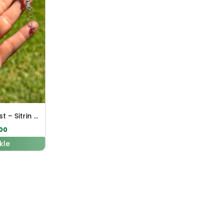
Turmalin – Ametist – Sitrin Mix Doğal Taş Gümüş Kolye -Balık Sembollü Özel Tasarım
00
kle