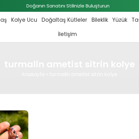
Doğanın Sanatını Stilinizle Buluşturun
taş
Kolye Ucu
Doğaltaş Kütleler
Bileklik
Yüzük
Ta
İletişim
turmalin ametist sitrin kolye
Anasayfa
»
turmalin ametist sitrin kolye
fiyat: ₺6.000,00.
Şu andaki fiyat: ₺5.900,00.