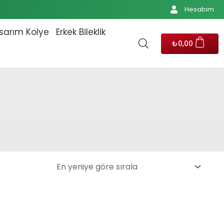
Hesabım
sarım Kolye
Erkek Bileklik
₺
0,00