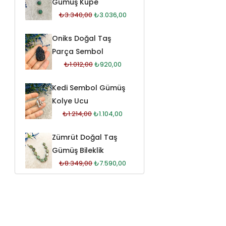
Gümüş Küpe
₺
3.340,00
₺
3.036,00
Oniks Doğal Taş
Parça Sembol
₺
1.012,00
₺
920,00
Kedi Sembol Gümüş
Kolye Ucu
₺
1.214,00
₺
1.104,00
Zümrüt Doğal Taş
Gümüş Bileklik
₺
8.349,00
₺
7.590,00