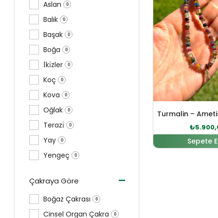
Aslan
0
Balık
0
Başak
0
Boğa
0
İki̇zler
0
Koç
0
Kova
0
Oğlak
0
Terazi̇
0
₺
5.900,
Yay
Sepete E
0
Yengeç
0
-
Çakraya Göre
Boğaz Çakrası
0
Cinsel Organ Çakra
0