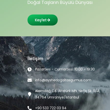
Doğal Taşların Büyülü Dünyası
Keşfet
İletişim
Pazartesi - Cumartesi: 10:00 - 19:30
info@ayshedogaltasgumus.com
Alemdağ Cd. Atatürk Mh. Nefis Sk. 5/A
34764 Ümraniye/İstanbul
+90 533 722 03 94