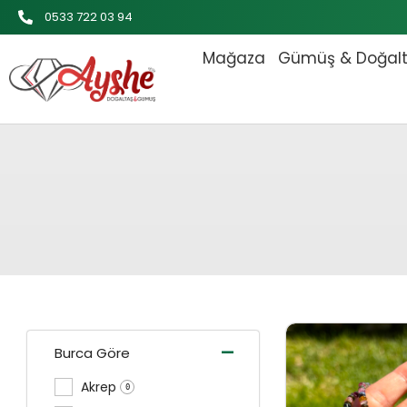
İçeriğe
0533 722 03 94
atla
Mağaza
Gümüş & Doğal
Orijinal 
-
Burca Göre
Akrep
0