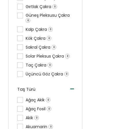
Gırtlak Çakra
0
Güneş Pleksusu Çakra
0
Kalp Çakra
0
Kök Çakra
0
Sakral Çakra
0
Solar Pleksus Çakra
0
Taç Çakra
0
Üçüncü Göz Çakra
0
-
Taş Türü
Ağaç Akik
0
Ağaç Fosil
0
Akik
0
Akuamarin
0