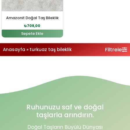
Amazonit Doğal Taş Bileklik
₺
708,00
Sepete Ekle
Filtrele
Anasayfa
»
turkuaz taş bileklik
Ruhunuzu saf ve doğal
taşlarla arındırın.
Doğal Taşların Büyülü Dünyası