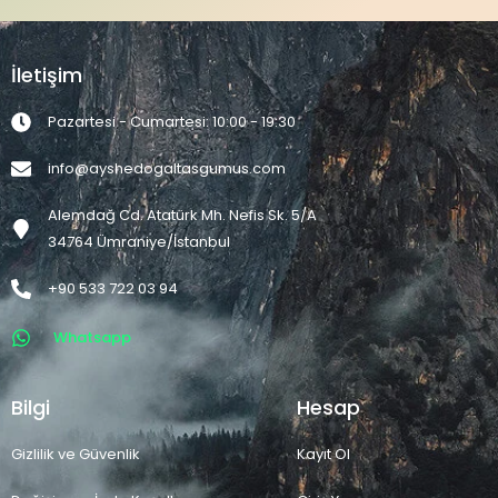
İletişim
Pazartesi - Cumartesi: 10:00 - 19:30
info@ayshedogaltasgumus.com
Alemdağ Cd. Atatürk Mh. Nefis Sk. 5/A
34764 Ümraniye/İstanbul
+90 533 722 03 94
Whatsapp
Bilgi
Hesap
Gizlilik ve Güvenlik
Kayıt Ol