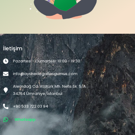
İletişim
Pazartesi - Cumartesi: 10:00 - 19:30
info@ayshedogaltasgumus.com
Alemdağ Cd. Atatürk Mh. Nefis Sk. 5/A
34764 Ümraniye/İstanbul
+90 533 722 03 94
Whatsapp