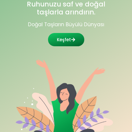
Ruhunuzu saf ve doğal
taşlarla arındırın.
Doğal Taşların Büyülü Dünyası
Keşfet