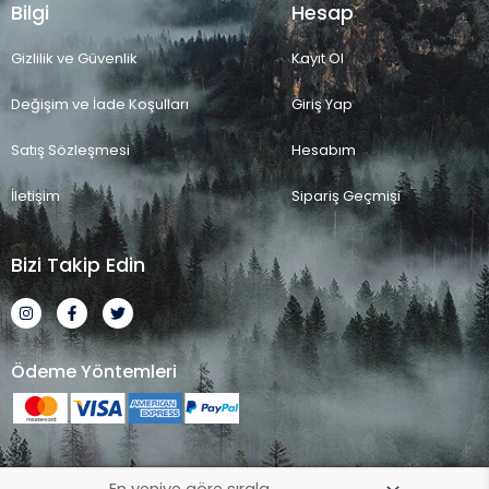
Bilgi
Hesap
Gizlilik ve Güvenlik
Kayıt Ol
Değişim ve İade Koşulları
Giriş Yap
Satış Sözleşmesi
Hesabım
İletişim
Sipariş Geçmişi
Bizi Takip Edin
I
F
T
n
a
w
s
c
i
t
e
t
a
b
t
Ödeme Yöntemleri
g
o
e
r
o
r
a
k
m
-
f
2023 Ayshe Doğal Taş - Tüm Hakları Saklıdır