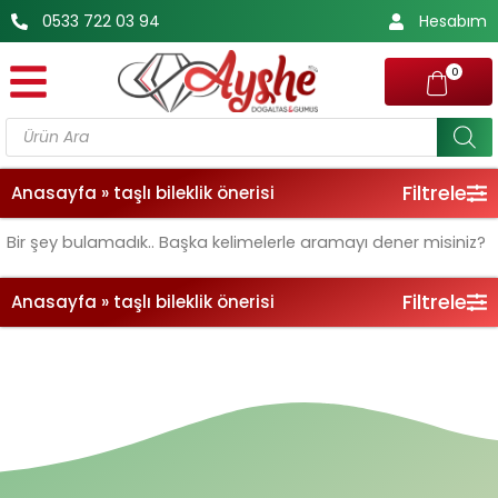
İçeriğe
0533 722 03 94
Hesabım
atla
0
Products
search
Filtrele
Anasayfa
»
taşlı bileklik önerisi
Bir şey bulamadık.. Başka kelimelerle aramayı dener misiniz?
Filtrele
Anasayfa
»
taşlı bileklik önerisi