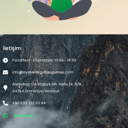
İletişim
Pazartesi - Cumartesi: 10:00 - 19:30
info@ayshedogaltasgumus.com
Alemdağ Cd. Atatürk Mh. Nefis Sk. 5/A
34764 Ümraniye/İstanbul
+90 533 722 03 94
Whatsapp