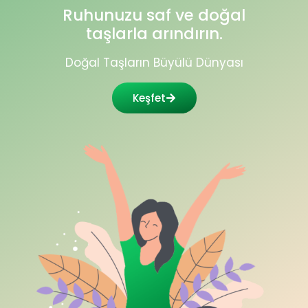
Ruhunuzu saf ve doğal
taşlarla arındırın.
Doğal Taşların Büyülü Dünyası
Keşfet