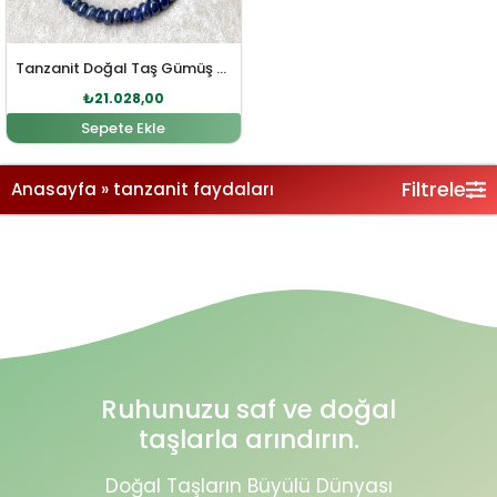
Tanzanit Doğal Taş Gümüş Kolye
₺
21.028,00
Sepete Ekle
Filtrele
Anasayfa
»
tanzanit faydaları
Ruhunuzu saf ve doğal
taşlarla arındırın.
Doğal Taşların Büyülü Dünyası