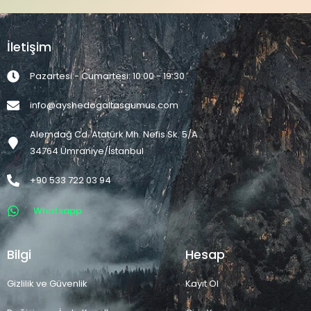
İletişim
Pazartesi - Cumartesi: 10:00 - 19:30
info@ayshedogaltasgumus.com
Alemdağ Cd. Atatürk Mh. Nefis Sk. 5/A
34764 Ümraniye/İstanbul
+90 533 722 03 94
Whatsapp
Bilgi
Hesap
Gizlilik ve Güvenlik
Kayıt Ol