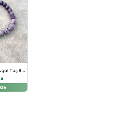
Sugilit – Çeroit Doğal Taş Bileklik
00
kle