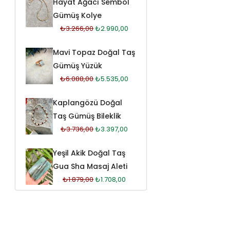
Hayat Ağacı Sembol
Gümüş Kolye
₺
3.266,00
₺
2.990,00
Mavi Topaz Doğal Taş
Gümüş Yüzük
₺
6.088,00
₺
5.535,00
Kaplangözü Doğal
Taş Gümüş Bileklik
₺
3.736,00
₺
3.397,00
Yeşil Akik Doğal Taş
Gua Sha Masaj Aleti
₺
1.879,00
₺
1.708,00