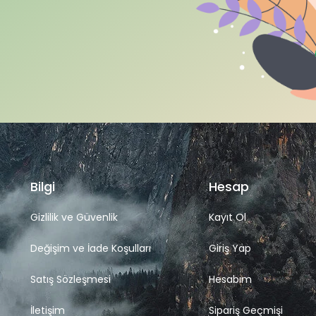
Bilgi
Hesap
Gizlilik ve Güvenlik
Kayıt Ol
Değişim ve İade Koşulları
Giriş Yap
Satış Sözleşmesi
Hesabım
İletişim
Sipariş Geçmişi