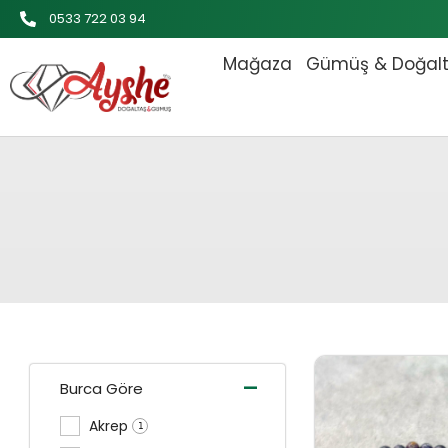
İçeriğe
0533 722 03 94
atla
Mağaza
Gümüş & Doğal
Orijinal
-
Burca Göre
Akrep
1