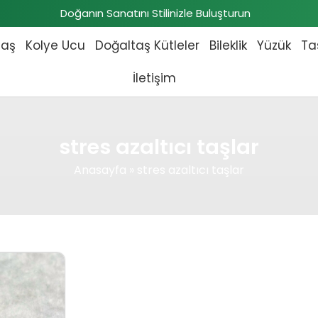
Doğanın Sanatını Stilinizle Buluşturun
taş
Kolye Ucu
Doğaltaş Kütleler
Bileklik
Yüzük
Ta
İletişim
stres azaltıcı taşlar
Anasayfa
»
stres azaltıcı taşlar
 fiyat: ₺1.771,00.
Şu andaki fiyat: ₺1.610,00.