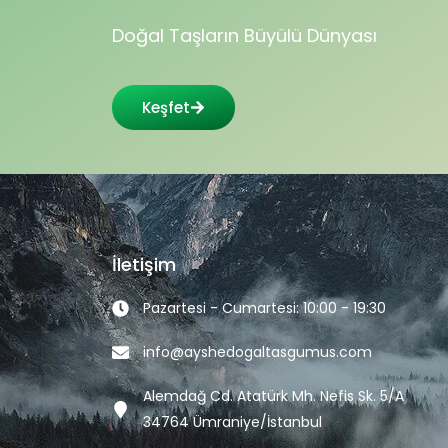
Doğal Taşların Büyülü Dünyası
Keşfet
İletişim
Pazartesi - Cumartesi: 10:00 - 19:30
info@ayshedogaltasgumus.com
Alemdağ Cd. Atatürk Mh. Nefis Sk. 5/A
34764 Ümraniye/İstanbul