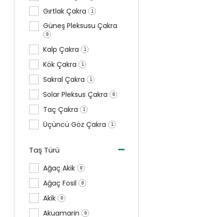
Gırtlak Çakra
1
Güneş Pleksusu Çakra
0
Kalp Çakra
1
Kök Çakra
1
Sakral Çakra
1
Solar Pleksus Çakra
0
Taç Çakra
1
Üçüncü Göz Çakra
1
-
Taş Türü
Ağaç Akik
0
Ağaç Fosil
0
Akik
0
Akuamarin
0