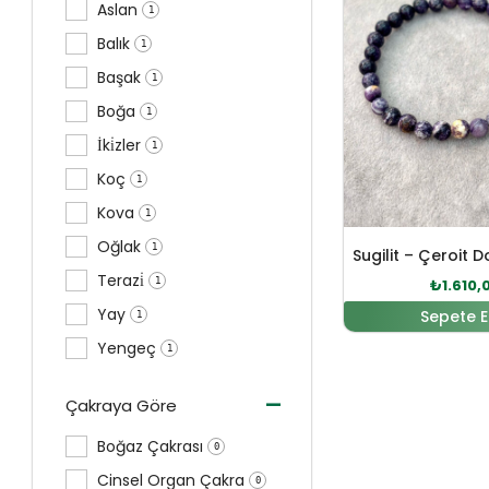
Aslan
1
Balık
1
Başak
1
Boğa
1
İki̇zler
1
Koç
1
Kova
1
Oğlak
1
Terazi̇
1
₺
1.610,
Yay
Sepete E
1
Yengeç
1
-
Çakraya Göre
Boğaz Çakrası
0
Cinsel Organ Çakra
0