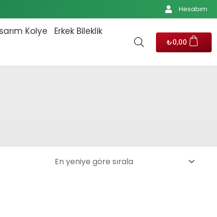
Hesabım
sarım Kolye
Erkek Bileklik
₺
0,00