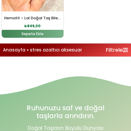
Hematit – Lal Doğal Taş Bileklik
₺
849,00
Sepete Ekle
Filtrele
Anasayfa
»
stres azaltıcı aksesuar
Ruhunuzu saf ve doğal
taşlarla arındırın.
Doğal Taşların Büyülü Dünyası