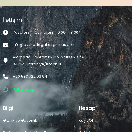
İletişim
Pazartesi - Cumartesi: 10:00 - 19:30
info@ayshedogaltasgumus.com
Alemdağ Cd. Atatürk Mh. Nefis Sk. 5/A
34764 Ümraniye/İstanbul
+90 533 722 03 94
Whatsapp
Bilgi
Hesap
Gizlilik ve Güvenlik
Kayıt Ol