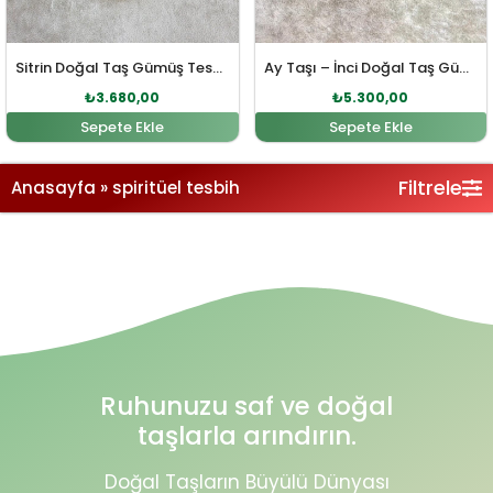
Sitrin Doğal Taş Gümüş Tesbih
Ay Taşı – İnci Doğal Taş Gümüş Tesbih
₺
3.680,00
₺
5.300,00
Sepete Ekle
Sepete Ekle
Filtrele
Anasayfa
»
spiritüel tesbih
Ruhunuzu saf ve doğal
taşlarla arındırın.
Doğal Taşların Büyülü Dünyası