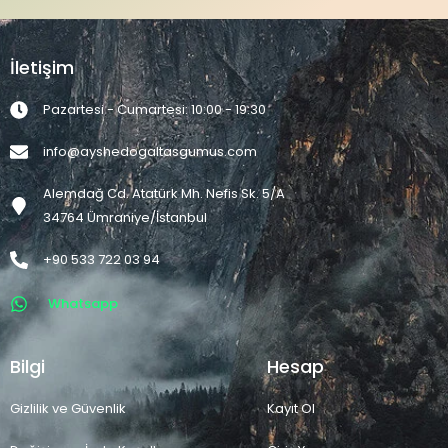
İletişim
Pazartesi - Cumartesi: 10:00 - 19:30
info@ayshedogaltasgumus.com
Alemdağ Cd. Atatürk Mh. Nefis Sk. 5/A
34764 Ümraniye/İstanbul
+90 533 722 03 94
Whatsapp
Bilgi
Hesap
Gizlilik ve Güvenlik
Kayıt Ol