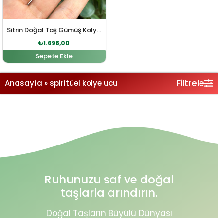
Sitrin Doğal Taş Gümüş Kolye Ucu
₺
1.698,00
Sepete Ekle
Filtrele
Anasayfa
»
spiritüel kolye ucu
Ruhunuzu saf ve doğal
taşlarla arındırın.
Doğal Taşların Büyülü Dünyası