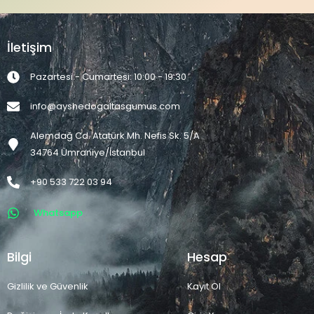
İletişim
Pazartesi - Cumartesi: 10:00 - 19:30
info@ayshedogaltasgumus.com
Alemdağ Cd. Atatürk Mh. Nefis Sk. 5/A
34764 Ümraniye/İstanbul
+90 533 722 03 94
Whatsapp
Bilgi
Hesap
Gizlilik ve Güvenlik
Kayıt Ol