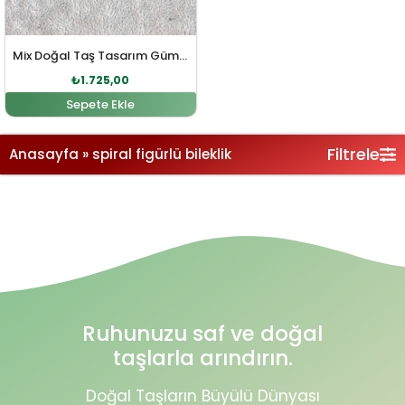
Mix Doğal Taş Tasarım Gümüş Bileklik
₺
1.725,00
Sepete Ekle
Filtrele
Anasayfa
»
spiral figürlü bileklik
Ruhunuzu saf ve doğal
taşlarla arındırın.
Doğal Taşların Büyülü Dünyası