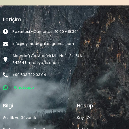
İletişim
Pazartesi - Cumartesi: 10:00 - 19:30
info@ayshedogaltasgumus.com
Alemdağ Cd. Atatürk Mh. Nefis Sk. 5/A
34764 Ümraniye/İstanbul
+90 533 722 03 94
Whatsapp
Bilgi
Hesap
Gizlilik ve Güvenlik
Kayıt Ol