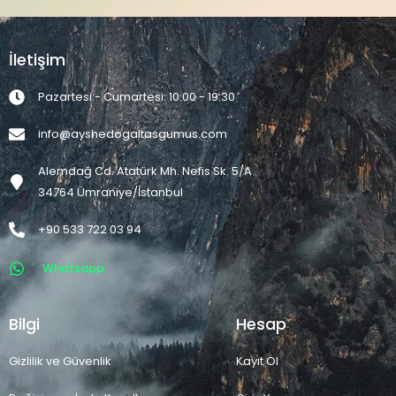
İletişim
Pazartesi - Cumartesi: 10:00 - 19:30
info@ayshedogaltasgumus.com
Alemdağ Cd. Atatürk Mh. Nefis Sk. 5/A
34764 Ümraniye/İstanbul
+90 533 722 03 94
Whatsapp
Bilgi
Hesap
Gizlilik ve Güvenlik
Kayıt Ol