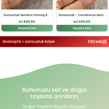
Sonsuzluk Sembol Gümüş Kolye
Sonsuzluk – Ouroboros Sembol Gümüş Kolye
₺
1.840,00
₺
2.600,00
Sepete Ekle
Sepete Ekle
Filtrele
Anasayfa
»
sonsuzluk kolye
Ruhunuzu saf ve doğal
taşlarla arındırın.
Doğal Taşların Büyülü Dünyası