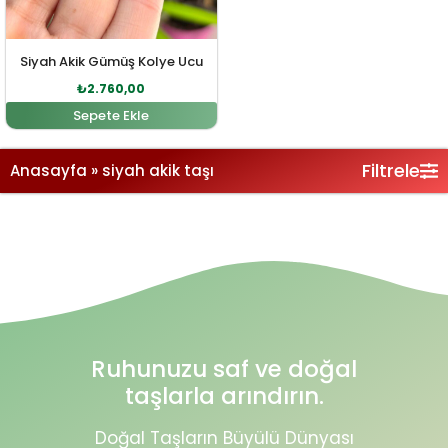
Siyah Akik Gümüş Kolye Ucu
₺
2.760,00
Sepete Ekle
Filtrele
Anasayfa
»
siyah akik taşı
Ruhunuzu saf ve doğal
taşlarla arındırın.
Doğal Taşların Büyülü Dünyası