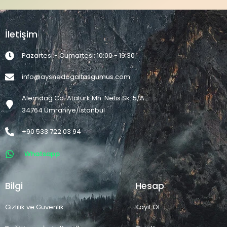
İletişim
Pazartesi - Cumartesi: 10:00 - 19:30
info@ayshedogaltasgumus.com
Alemdağ Cd. Atatürk Mh. Nefis Sk. 5/A
34764 Ümraniye/İstanbul
+90 533 722 03 94
Whatsapp
Bilgi
Hesap
Gizlilik ve Güvenlik
Kayıt Ol