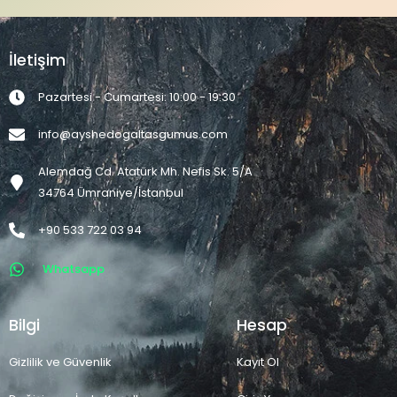
İletişim
Pazartesi - Cumartesi: 10:00 - 19:30
info@ayshedogaltasgumus.com
Alemdağ Cd. Atatürk Mh. Nefis Sk. 5/A
34764 Ümraniye/İstanbul
+90 533 722 03 94
Whatsapp
Bilgi
Hesap
Gizlilik ve Güvenlik
Kayıt Ol