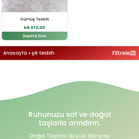
Gümüş Tesbih
₺
8.970,00
Sepete Ekle
Filtrele
Anasayfa
»
şık tesbih
Ruhunuzu saf ve doğal
taşlarla arındırın.
Doğal Taşların Büyülü Dünyası