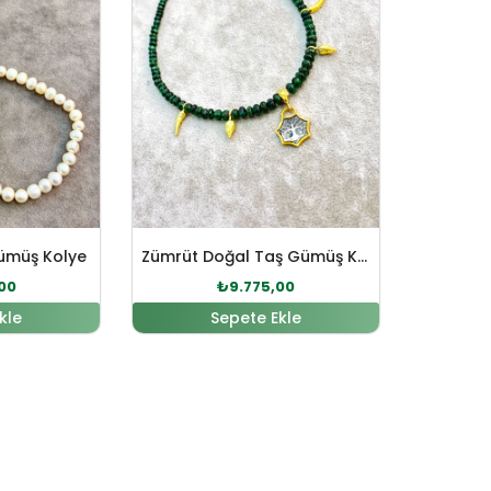
Gümüş Kolye
Zümrüt Doğal Taş Gümüş Kolye
00
₺
9.775,00
kle
Sepete Ekle