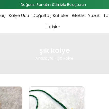
Doğanın Sanatını Stilinizle Buluşturun
taş
Kolye Ucu
Doğaltaş Kütleler
Bileklik
Yüzük
Ta
İletişim
şık kolye
Anasayfa
»
şık kolye
fiyat: ₺6.000,00.
Şu andaki fiyat: ₺5.900,00.
Orijinal fiyat: ₺10.718,00.
Şu andaki fiyat: ₺9.775,00