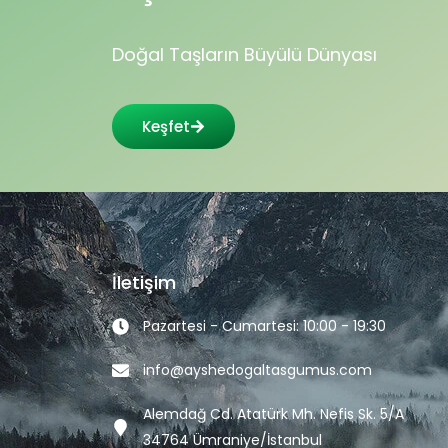
Doğal Taşların Büyülü Dünyası
Keşfet
İletişim
Pazartesi - Cumartesi: 10:00 - 19:30
info@ayshedogaltasgumus.com
Alemdağ Cd. Atatürk Mh. Nefis Sk. 5/A
34764 Ümraniye/İstanbul