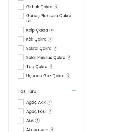
Gırtlak Çakra
0
Güneş Pleksusu Çakra
0
Kalp Çakra
0
Kök Çakra
0
Sakral Çakra
0
Solar Pleksus Çakra
0
Taç Çakra
0
Üçüncü Göz Çakra
0
-
Taş Türü
Ağaç Akik
0
Ağaç Fosil
0
Akik
0
Akuamarin
0