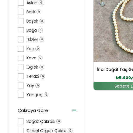
Aslan
0
Balık
0
Başak
0
Boğa
0
İki̇zler
0
Koç
0
Kova
0
Oğlak
0
İnci Doğal Taş 
Terazi̇
0
₺
5.900,
Yay
Sepete E
0
Yengeç
0
-
Çakraya Göre
Boğaz Çakrası
0
Cinsel Organ Çakra
0