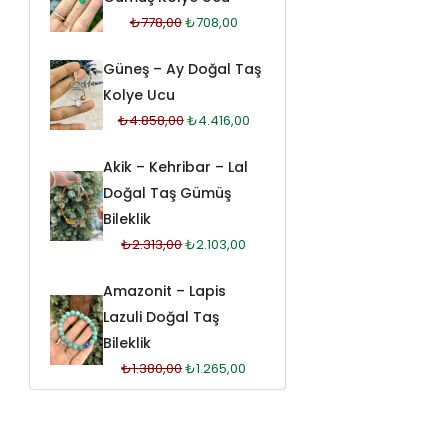
₺
778,00
₺
708,00
Güneş – Ay Doğal Taş
Kolye Ucu
₺
4.858,00
₺
4.416,00
Akik – Kehribar – Lal
Doğal Taş Gümüş
Bileklik
₺
2.313,00
₺
2.103,00
Amazonit – Lapis
Lazuli Doğal Taş
Bileklik
₺
1.380,00
₺
1.265,00