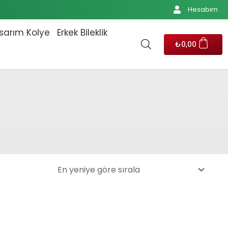
Hesabım
sarım Kolye
Erkek Bileklik
₺
0,00
.