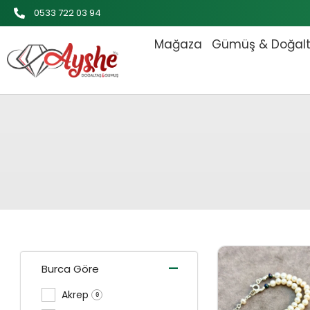
İçeriğe
0533 722 03 94
atla
Mağaza
Gümüş & Doğal
Orijinal 
-
Burca Göre
Akrep
0