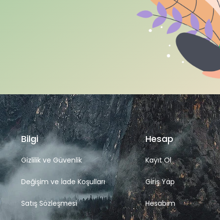
Bilgi
Hesap
Gizlilik ve Güvenlik
Kayıt Ol
Değişim ve İade Koşulları
Giriş Yap
Satış Sözleşmesi
Hesabım