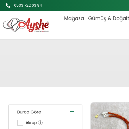
İçeriğe
0533 722 03 94
atla
Mağaza
Gümüş & Doğal
Orijinal
-
Burca Göre
Akrep
0