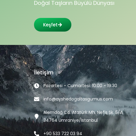
Doğal Taşların Büyülü Dünyası
Keşfet
İletişim
Pazartesi - Cumartesi: 10:00 - 19:30
info@ayshedogaltasgumus.com
Alemdağ Cd. Atatürk Mh. Nefis Sk. 5/A
34764 Ümraniye/İstanbul
+90 533 722 03 94