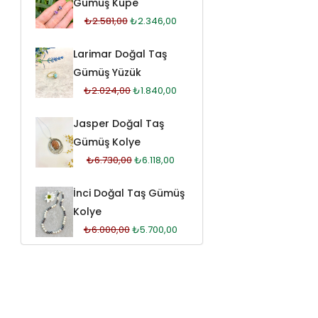
Gümüş Küpe
₺
2.581,00
₺
2.346,00
Larimar Doğal Taş
Gümüş Yüzük
₺
2.024,00
₺
1.840,00
Jasper Doğal Taş
Gümüş Kolye
₺
6.730,00
₺
6.118,00
İnci Doğal Taş Gümüş
Kolye
₺
6.000,00
₺
5.700,00