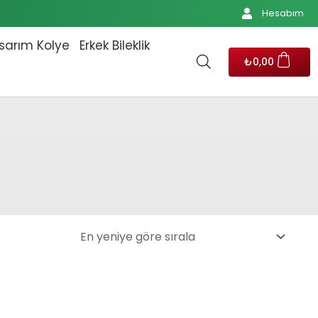
Hesabım
sarım Kolye
Erkek Bileklik
₺
0,00