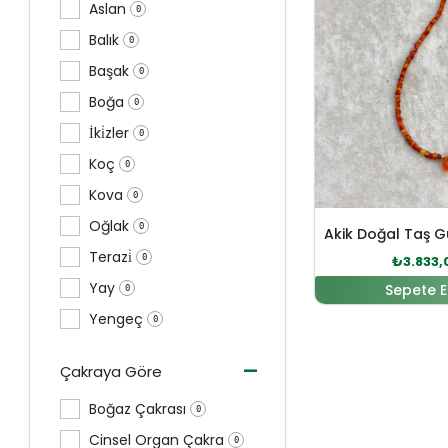
Aslan
0
Balık
0
Başak
0
Boğa
0
İki̇zler
0
Koç
0
Kova
0
Oğlak
0
Akik Doğal Taş 
Terazi̇
0
₺
3.833,
Yay
Sepete E
0
Yengeç
0
-
Çakraya Göre
Boğaz Çakrası
0
Cinsel Organ Çakra
0