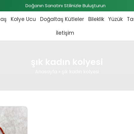
Doğanın Sanatını Stilinizle Buluşturun
taş
Kolye Ucu
Doğaltaş Kütleler
Bileklik
Yüzük
Ta
İletişim
şık kadın kolyesi
Anasayfa
»
şık kadın kolyesi
 fiyat: ₺4.216,00.
Şu andaki fiyat: ₺3.833,00.