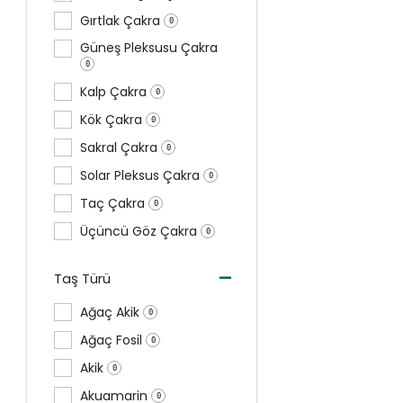
Gırtlak Çakra
0
Güneş Pleksusu Çakra
0
Kalp Çakra
0
Kök Çakra
0
Sakral Çakra
0
Solar Pleksus Çakra
0
Taç Çakra
0
Üçüncü Göz Çakra
0
-
Taş Türü
Ağaç Akik
0
Ağaç Fosil
0
Akik
0
Akuamarin
0