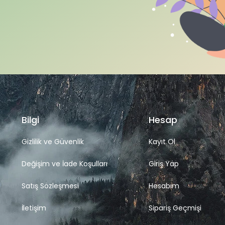
Bilgi
Hesap
Gizlilik ve Güvenlik
Kayıt Ol
Değişim ve İade Koşulları
Giriş Yap
Satış Sözleşmesi
Hesabım
İletişim
Sipariş Geçmişi