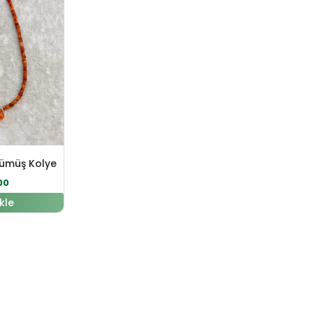
Gümüş Kolye
00
kle