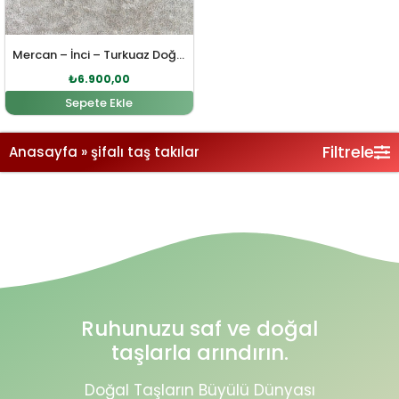
Mercan – İnci – Turkuaz Doğal Taş Gümüş Bileklik
₺
6.900,00
Sepete Ekle
Filtrele
Anasayfa
»
şifalı taş takılar
Ruhunuzu saf ve doğal
taşlarla arındırın.
Doğal Taşların Büyülü Dünyası