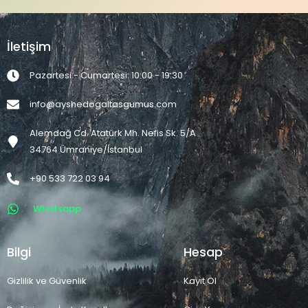
İletişim
Pazartesi - Cumartesi: 10:00 - 19:30
info@ayshedogaltasgumus.com
Alemdağ Cd. Atatürk Mh. Nefis Sk. 5/A
34764 Ümraniye/İstanbul
+90 533 722 03 94
Whatsapp
Bilgi
Hesap
Gizlilik ve Güvenlik
Kayıt Ol