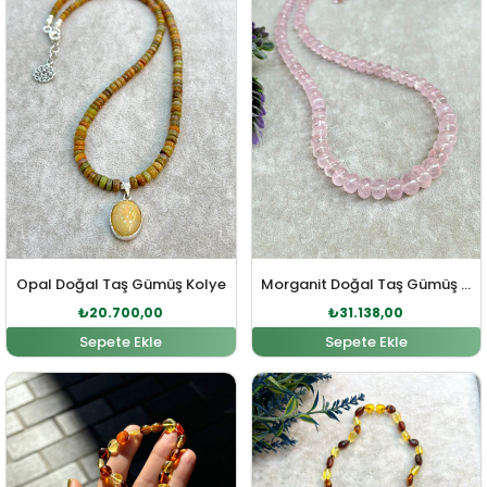
Opal Doğal Taş Gümüş Kolye
Morganit Doğal Taş Gümüş Kolye
₺
20.700,00
₺
31.138,00
Sepete Ekle
Sepete Ekle
Orijinal fiyat: ₺3.425,00.
Şu andaki fiyat: ₺3.114,00.
Orijinal fiyat: ₺2.335,0
Şu andaki fiy