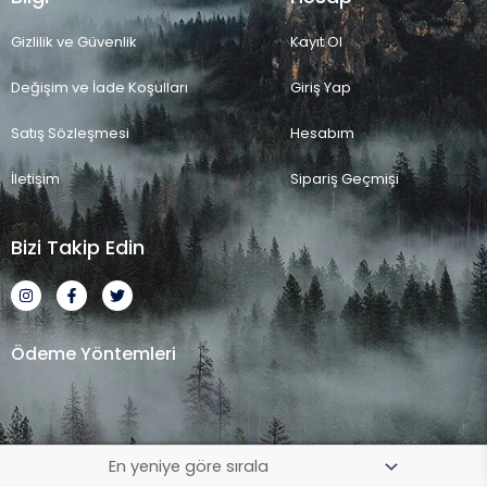
Gizlilik ve Güvenlik
Kayıt Ol
Değişim ve İade Koşulları
Giriş Yap
Satış Sözleşmesi
Hesabım
İletişim
Sipariş Geçmişi
Bizi Takip Edin
I
F
T
n
a
w
s
c
i
t
e
t
a
b
t
Ödeme Yöntemleri
g
o
e
r
o
r
a
k
m
-
f
2023 Ayshe Doğal Taş - Tüm Hakları Saklıdır