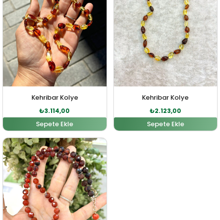
Kehribar Kolye
Kehribar Kolye
₺
3.114,00
₺
2.123,00
Sepete Ekle
Sepete Ekle
Orijinal fiyat: ₺6.664,00.
Şu andaki fiyat: ₺6.058,00.