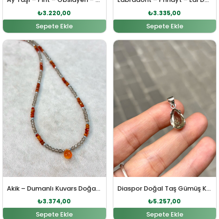
₺
3.220,00
₺
3.335,00
Sepete Ekle
Sepete Ekle
Orijinal fiyat: ₺3.711,00.
Şu andaki fiyat: ₺3.374,00.
Orijinal fiyat: ₺5.783,0
Şu andaki fi
Akik – Dumanlı Kuvars Doğal Taş Gümüş Kolye
Diaspor Doğal Taş Gümüş Kolye Ucu
₺
3.374,00
₺
5.257,00
Sepete Ekle
Sepete Ekle