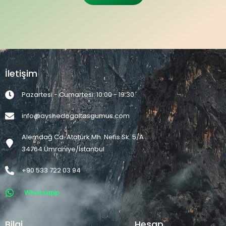
İletişim
Pazartesi - Cumartesi: 10:00 - 19:30
info@ayshedogaltasgumus.com
Alemdağ Cd. Atatürk Mh. Nefis Sk. 5/A
34764 Ümraniye/İstanbul
+90 533 722 03 94
Whatsapp
Bilgi
Hesap