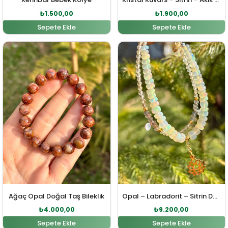
₺
1.500,00
₺
1.900,00
Sepete Ekle
Sepete Ekle
Orijinal fiyat: ₺4.400,00.
Şu andaki fiyat: ₺4.000,00.
Orijinal fiyat: ₺10.120,0
Şu andaki fi
Ağaç Opal Doğal Taş Bileklik
Opal – Labradorit – Sitrin Doğal Taş Lotus Sembol Özel Tasarım Gümüş Bileklik
₺
4.000,00
₺
9.200,00
Sepete Ekle
Sepete Ekle