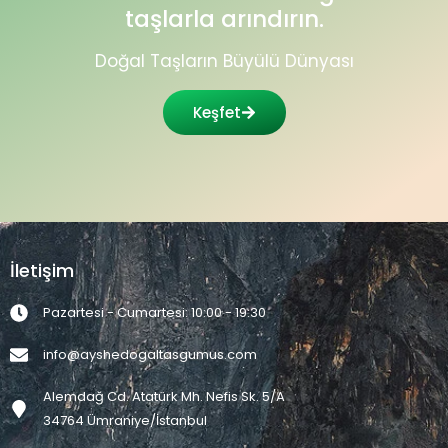
taşlarla arındırın.
Doğal Taşların Büyülü Dünyası
Keşfet
İletişim
Pazartesi - Cumartesi: 10:00 - 19:30
info@ayshedogaltasgumus.com
Alemdağ Cd. Atatürk Mh. Nefis Sk. 5/A
34764 Ümraniye/İstanbul