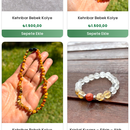
Kehribar Bebek Kolye
Kehribar Bebek Kolye
₺
1.500,00
₺
1.500,00
Sepete Ekle
Sepete Ekle
Orijinal fiyat: ₺1.600,00.
Şu andaki fiyat: ₺1.500,00.
Orijinal fiyat: ₺2.200,00
Şu andaki fi
Kehribar Bebek Kolye
Kristal Kuvars – Sitrin – Akik Doğal Taş Bileklik