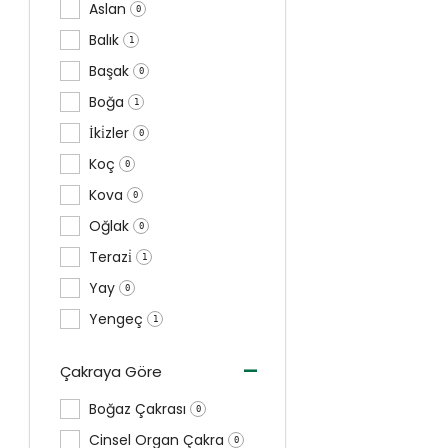
Aslan
0
Balık
1
Başak
0
Boğa
1
İki̇zler
0
Koç
0
Kova
0
Oğlak
0
Terazi̇
1
Yay
0
Yengeç
1
-
Çakraya Göre
Boğaz Çakrası
0
Cinsel Organ Çakra
0