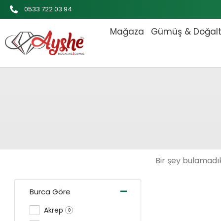
İçeriğe
0533 722 03 94
atla
Mağaza
Gümüş & Doğal
Bir şey bulamadık
-
Burca Göre
Akrep
0