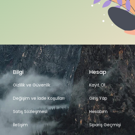
Bilgi
Hesap
Gizlilik ve Güvenlik
Kayıt Ol
Değişim ve İade Koşulları
Giriş Yap
Satış Sözleşmesi
Hesabım
İletişim
Sipariş Geçmişi