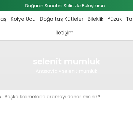
Doğanın Sanatını Stilinizle Buluşturun
taş
Kolye Ucu
Doğaltaş Kütleler
Bileklik
Yüzük
Ta
İletişim
selenit mumluk
Anasayfa
»
selenit mumluk
.. Başka kelimelerle aramayı dener misiniz?