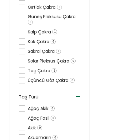
Gırtlak Çakra
0
Güneş Pleksusu Çakra
0
Kalp Çakra
1
Kök Çakra
0
Sakral Çakra
1
Solar Pleksus Çakra
0
Taç Çakra
1
Üçüncü Göz Çakra
0
-
Taş Türü
Ağaç Akik
0
Ağaç Fosil
0
Akik
0
Akuamarin
0