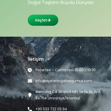
Doğal Taşların Büyülü Dünyası
Keşfet
İletişim
Pazartesi - Cumartesi: 10:00 - 19:30
info@ayshedogaltasgumus.com
Alemdağ Cd. Atatürk Mh. Nefis Sk. 5/A
34764 Ümraniye/İstanbul
+90 533 722 03 94