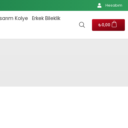
Hesabım
sarım Kolye
Erkek Bileklik
₺
0,00