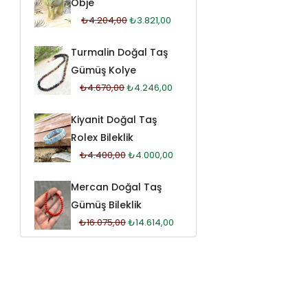
Obje
₺
4.204,00
₺
3.821,00
Turmalin Doğal Taş
Gümüş Kolye
₺
4.670,00
₺
4.246,00
Kiyanit Doğal Taş
Rolex Bileklik
₺
4.400,00
₺
4.000,00
Mercan Doğal Taş
Gümüş Bileklik
₺
16.075,00
₺
14.614,00