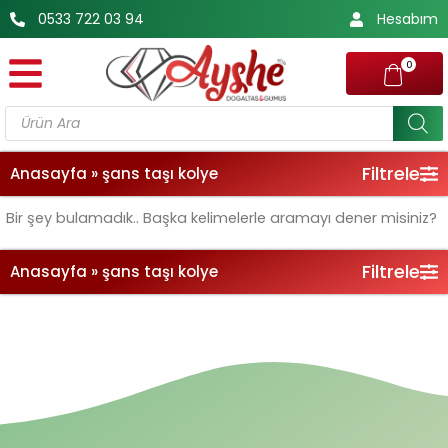
İçeriğe
0533 722 03 94
Hesabım
atla
0
Products
search
Filtrele
Anasayfa
»
şans taşı kolye
Bir şey bulamadık.. Başka kelimelerle aramayı dener misiniz?
Filtrele
Anasayfa
»
şans taşı kolye