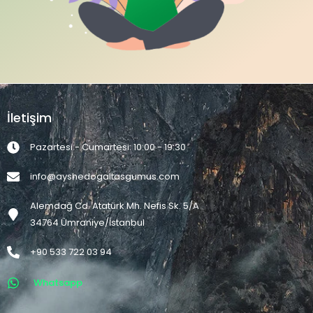
İletişim
Pazartesi - Cumartesi: 10:00 - 19:30
info@ayshedogaltasgumus.com
Alemdağ Cd. Atatürk Mh. Nefis Sk. 5/A
34764 Ümraniye/İstanbul
+90 533 722 03 94
Whatsapp