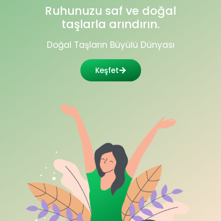
Ruhunuzu saf ve doğal
taşlarla arındırın.
Doğal Taşların Büyülü Dünyası
Keşfet