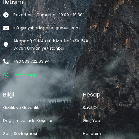
İletişim
Pazartesi - Cumartesi: 10:00 - 19:30
info@ayshedogaltasgumus.com
Alemdağ Cd. Atatürk Mh. Nefis Sk. 5/A
34764 Ümraniye/İstanbul
+90 533 722 03 94
Whatsapp
Bilgi
Hesap
Gizlilik ve Güvenlik
Kayıt Ol
Değişim ve İade Koşulları
Giriş Yap
Satış Sözleşmesi
Hesabım