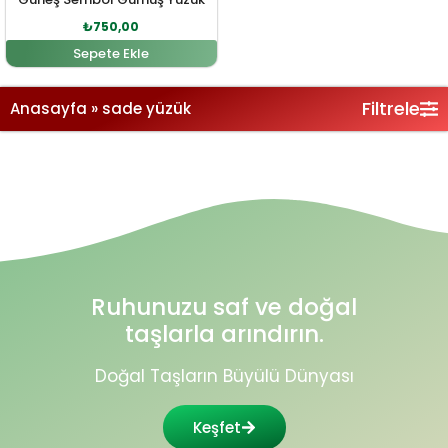
₺
750,00
Sepete Ekle
Filtrele
Anasayfa
»
sade yüzük
Ruhunuzu saf ve doğal
taşlarla arındırın.
Doğal Taşların Büyülü Dünyası
Keşfet