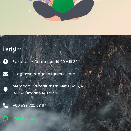
İletişim
Pazartesi - Cumartesi: 10:00 - 19:30
info@ayshedogaltasgumus.com
Alemdağ Cd. Atatürk Mh. Nefis Sk. 5/A
34764 Ümraniye/İstanbul
+90 533 722 03 94
Whatsapp