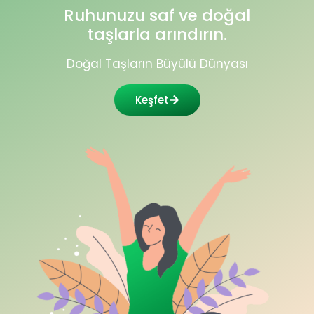
Ruhunuzu saf ve doğal
taşlarla arındırın.
Doğal Taşların Büyülü Dünyası
Keşfet