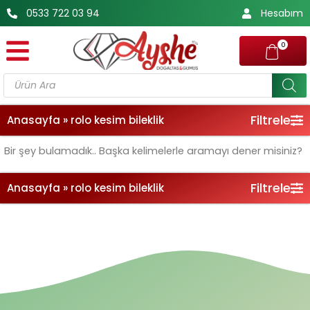
İçeriğe
0533 722 03 94
Hesabım
atla
0
Products
search
Filtrele
Anasayfa
»
rolo kesim bileklik
Bir şey bulamadık.. Başka kelimelerle aramayı dener misiniz?
Filtrele
Anasayfa
»
rolo kesim bileklik