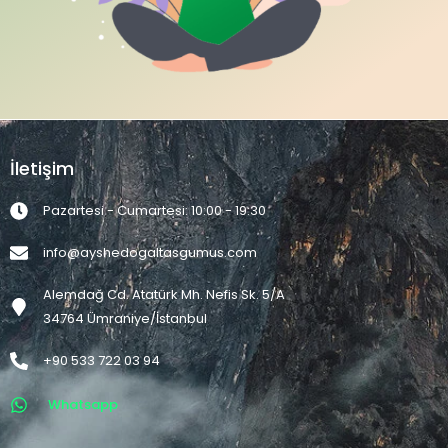
İletişim
Pazartesi - Cumartesi: 10:00 - 19:30
info@ayshedogaltasgumus.com
Alemdağ Cd. Atatürk Mh. Nefis Sk. 5/A
34764 Ümraniye/İstanbul
+90 533 722 03 94
Whatsapp