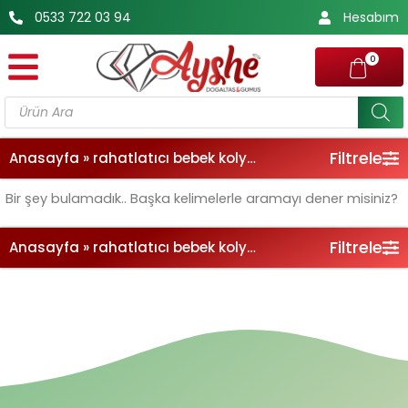
İçeriğe
0533 722 03 94
Hesabım
atla
0
Products
search
Filtrele
Anasayfa
»
rahatlatıcı bebek kolyesi
Bir şey bulamadık.. Başka kelimelerle aramayı dener misiniz?
Filtrele
Anasayfa
»
rahatlatıcı bebek kolyesi