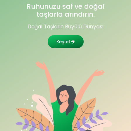
Ruhunuzu saf ve doğal
taşlarla arındırın.
Doğal Taşların Büyülü Dünyası
Keşfet