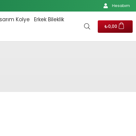
Hesabım
sarım Kolye
Erkek Bileklik
₺
0,00