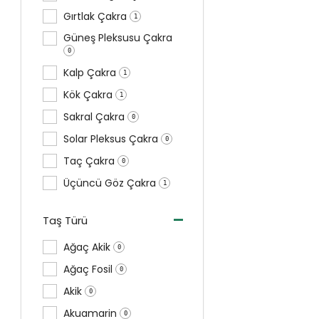
Gırtlak Çakra
1
Güneş Pleksusu Çakra
0
Kalp Çakra
1
Kök Çakra
1
Sakral Çakra
0
Solar Pleksus Çakra
0
Taç Çakra
0
Üçüncü Göz Çakra
1
-
Taş Türü
Ağaç Akik
0
Ağaç Fosil
0
Akik
0
Akuamarin
0