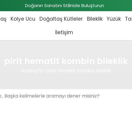
Doğanın Sanatını Stilinizle Buluşturun
taş
Kolye Ucu
Doğaltaş Kütleler
Bileklik
Yüzük
Ta
İletişim
pirit hematit kombin bileklik
Anasayfa
»
pirit hematit kombin bileklik
.. Başka kelimelerle aramayı dener misiniz?