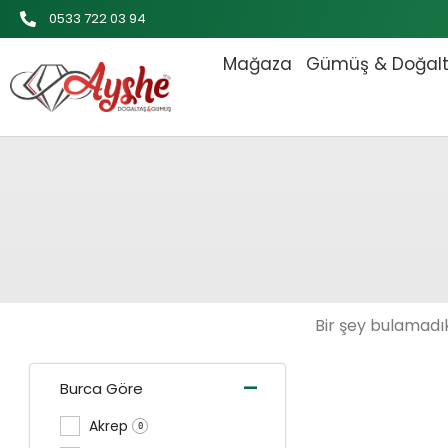
İçeriğe
0533 722 03 94
atla
Mağaza
Gümüş & Doğal
Bir şey bulamadık
-
Burca Göre
Akrep
0