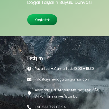
Doğal Taşların Büyülü Dünyası
Keşfet
İletişim
Pazartesi - Cumartesi: 10:00 - 19:30
info@ayshedogaltasgumus.com
Alemdağ Cd. Atatürk Mh. Nefis Sk. 5/A
34764 Ümraniye/İstanbul
+90 533 722 03 94