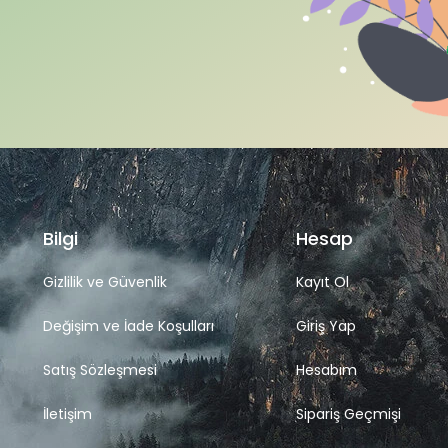
Bilgi
Hesap
Gizlilik ve Güvenlik
Kayıt Ol
Değişim ve İade Koşulları
Giriş Yap
Satış Sözleşmesi
Hesabım
İletişim
Sipariş Geçmişi