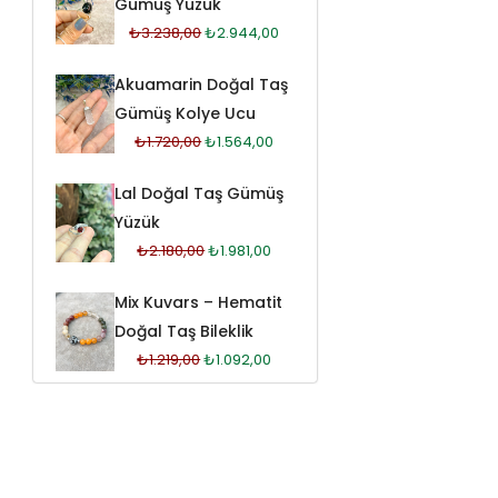
Gümüş Yüzük
₺
3.238,00
₺
2.944,00
Akuamarin Doğal Taş
Gümüş Kolye Ucu
₺
1.720,00
₺
1.564,00
Lal Doğal Taş Gümüş
Yüzük
₺
2.180,00
₺
1.981,00
Mix Kuvars – Hematit
Doğal Taş Bileklik
₺
1.219,00
₺
1.092,00