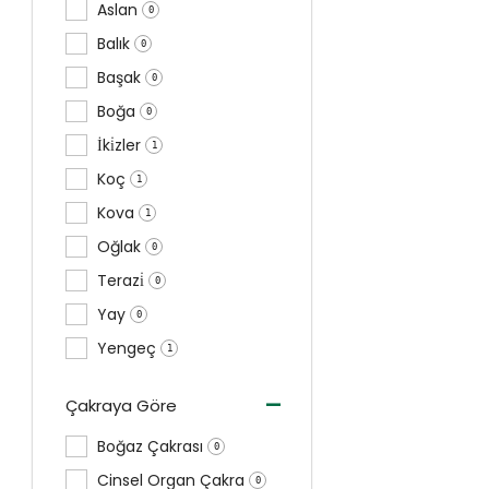
Aslan
0
Balık
0
Başak
0
Boğa
0
İki̇zler
1
Koç
1
Kova
1
Oğlak
0
Terazi̇
0
Yay
0
Yengeç
1
-
Çakraya Göre
Boğaz Çakrası
0
Cinsel Organ Çakra
0