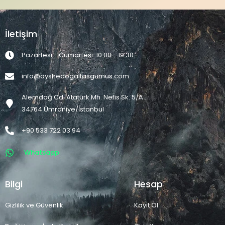
İletişim
Pazartesi - Cumartesi: 10:00 - 19:30
info@ayshedogaltasgumus.com
Alemdağ Cd. Atatürk Mh. Nefis Sk. 5/A
34764 Ümraniye/İstanbul
+90 533 722 03 94
Whatsapp
Bilgi
Hesap
Gizlilik ve Güvenlik
Kayıt Ol