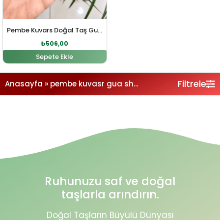
Pembe Kuvars Doğal Taş Gua Sha Masaj Aleti
₺
506,00
Sepete Ekle
Filtrele
Anasayfa
»
pembe kuvasr gua sha masaj aleti
Ruhunuzu saf ve doğal
taşlarla arındırın.
Doğal Taşların Büyülü Dünyası