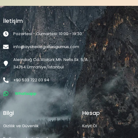
İletişim
Pazartesi - Cumartesi: 10:00 - 19:30
info@ayshedogaltasgumus.com
Alemdağ Cd. Atatürk Mh. Nefis Sk. 5/A
34764 Ümraniye/İstanbul
+90 533 722 03 94
Whatsapp
Bilgi
Hesap
Gizlilik ve Güvenlik
Kayıt Ol