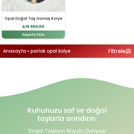
Opal Doğal Taş Gümüş Kolye
₺
19.550,00
Sepete Ekle
Filtrele
Anasayfa
»
parlak opal kolye
Ruhunuzu saf ve doğal
taşlarla arındırın.
Doğal Taşların Büyülü Dünyası