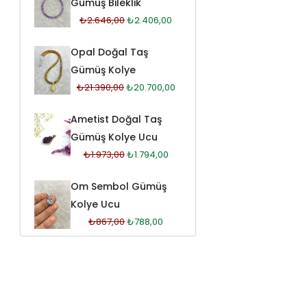
Gümüş Bileklik
₺
2.646,00
₺
2.406,00
Opal Doğal Taş
Gümüş Kolye
₺
21.390,00
₺
20.700,00
Ametist Doğal Taş
Gümüş Kolye Ucu
₺
1.973,00
₺
1.794,00
Om Sembol Gümüş
Kolye Ucu
₺
867,00
₺
788,00