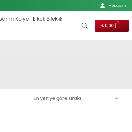
Hesabım
sarım Kolye
Erkek Bileklik
₺
0,00
.