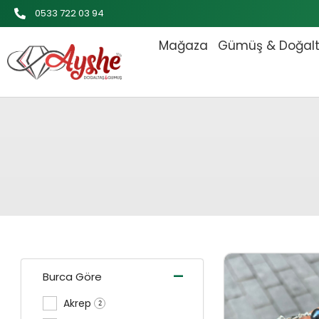
İçeriğe
0533 722 03 94
atla
Mağaza
Gümüş & Doğal
Orijinal 
-
Burca Göre
Akrep
2