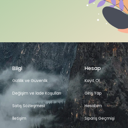
Bilgi
Hesap
Gizlilik ve Güvenlik
Kayıt Ol
Değişim ve İade Koşulları
Giriş Yap
Satış Sözleşmesi
Hesabım
İletişim
Sipariş Geçmişi