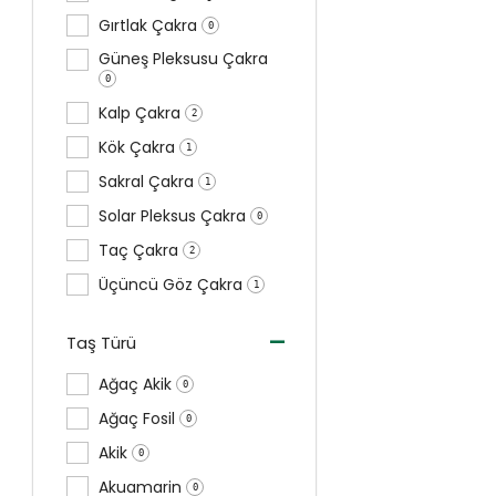
Gırtlak Çakra
0
Güneş Pleksusu Çakra
0
Kalp Çakra
2
Kök Çakra
1
Sakral Çakra
1
Solar Pleksus Çakra
0
Taç Çakra
2
Üçüncü Göz Çakra
1
-
Taş Türü
Ağaç Akik
0
Ağaç Fosil
0
Akik
0
Akuamarin
0