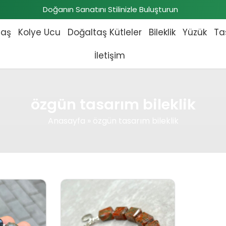
Doğanın Sanatını Stilinizle Buluşturun
taş
Kolye Ucu
Doğaltaş Kütleler
Bileklik
Yüzük
Ta
İletişim
özgün tasarım bileklik
Anasayfa
»
özgün tasarım bileklik
fiyat: ₺3.903,00.
Şu andaki fiyat: ₺3.548,00.
Orijinal fiyat: ₺3.892,00.
Şu andaki fiyat: ₺3.538,00