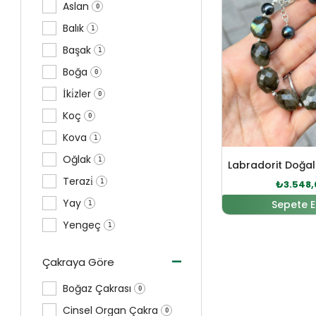
Aslan
0
Balık
1
Başak
1
Boğa
0
İki̇zler
0
Koç
0
Kova
1
Oğlak
1
Terazi̇
1
₺
3.548,
Yay
Sepete E
1
Yengeç
1
-
Çakraya Göre
Boğaz Çakrası
0
Cinsel Organ Çakra
0