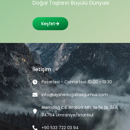
Doğal Taşların Büyülü Dünyası
Keşfet
İletişim
Pazartesi - Cumartesi: 10:00 - 19:30
info@ayshedogaltasgumus.com
Alemdağ Cd. Atatürk Mh. Nefis Sk. 5/A
34764 Ümraniye/İstanbul
+90 533 722 03 94