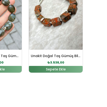
Labradorit Doğal Taş Gümüş Bileklik
Unakit Doğal Taş Gümüş Bileklik
00
₺
3.538,00
kle
Sepete Ekle