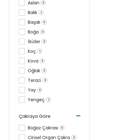
Aslan
0
Balık
1
Başak
0
Boğa
0
İki̇zler
0
Koç
1
Kova
0
Oğlak
0
Terazi̇
0
Yay
0
Yengeç
1
-
Çakraya Göre
Boğaz Çakrası
0
Cinsel Organ Çakra
0