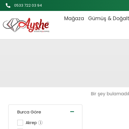
İçeriğe
0533 722 03 94
atla
Mağaza
Gümüş & Doğal
Bir şey bulamadık
-
Burca Göre
Akrep
1