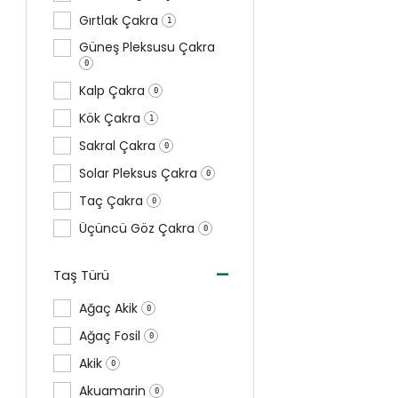
Gırtlak Çakra
1
Güneş Pleksusu Çakra
0
Kalp Çakra
0
Kök Çakra
1
Sakral Çakra
0
Solar Pleksus Çakra
0
Taç Çakra
0
Üçüncü Göz Çakra
0
-
Taş Türü
Ağaç Akik
0
Ağaç Fosil
0
Akik
0
Akuamarin
0