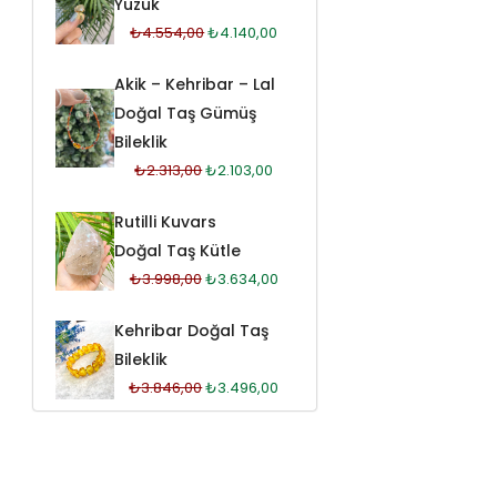
Yüzük
₺
4.554,00
₺
4.140,00
Akik – Kehribar – Lal
Doğal Taş Gümüş
Bileklik
₺
2.313,00
₺
2.103,00
Rutilli Kuvars
Doğal Taş Kütle
₺
3.998,00
₺
3.634,00
Kehribar Doğal Taş
Bileklik
₺
3.846,00
₺
3.496,00