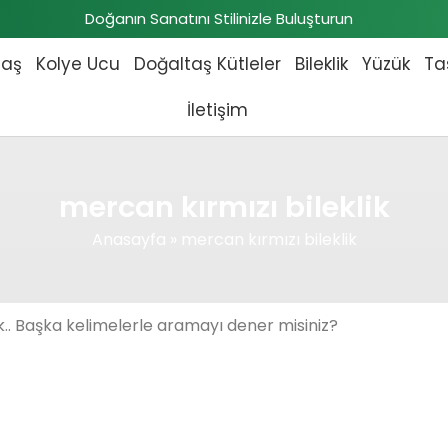
Doğanın Sanatını Stilinizle Buluşturun
taş
Kolye Ucu
Doğaltaş Kütleler
Bileklik
Yüzük
Ta
İletişim
mercan kırmızı bileklik
Anasayfa
»
mercan kırmızı bileklik
.. Başka kelimelerle aramayı dener misiniz?