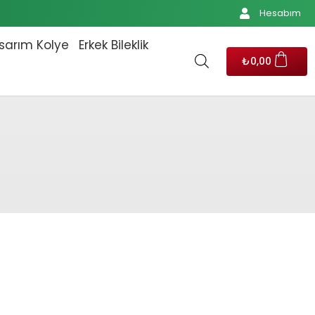
Hesabım
sarım Kolye
Erkek Bileklik
₺
0,00