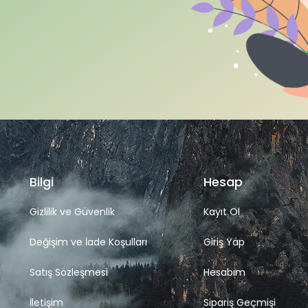
Bilgi
Hesap
Gizlilik ve Güvenlik
Kayıt Ol
Değişim ve İade Koşulları
Giriş Yap
Satış Sözleşmesi
Hesabım
İletişim
Sipariş Geçmişi