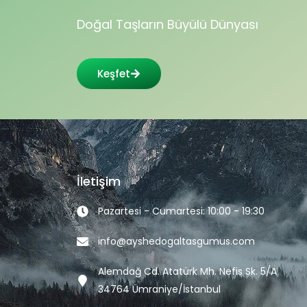
Doğal Taşların Büyülü Dünyası
Keşfet
İletişim
Pazartesi - Cumartesi: 10:00 - 19:30
info@ayshedogaltasgumus.com
Alemdağ Cd. Atatürk Mh. Nefis Sk. 5/A
34764 Ümraniye/İstanbul