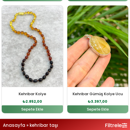
Orijinal fiyat: ₺3.137,00.
Şu andaki fiyat: ₺2.852,00.
Orijinal fiyat: ₺3.736,0
Şu andaki fi
Kehribar Kolye
Kehribar Gümüş Kolye Ucu
₺
2.852,00
₺
3.397,00
Sepete Ekle
Sepete Ekle
Filtrele
Anasayfa
»
kehribar taşı