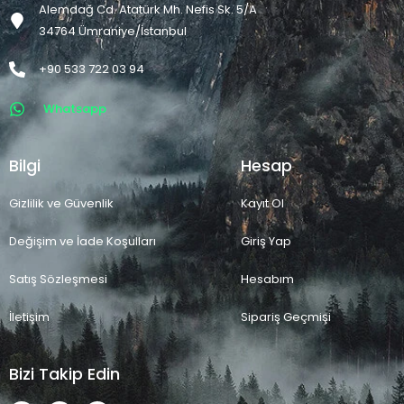
Alemdağ Cd. Atatürk Mh. Nefis Sk. 5/A
34764 Ümraniye/İstanbul
+90 533 722 03 94
Whatsapp
Bilgi
Hesap
Gizlilik ve Güvenlik
Kayıt Ol
Değişim ve İade Koşulları
Giriş Yap
Satış Sözleşmesi
Hesabım
İletişim
Sipariş Geçmişi
Bizi Takip Edin