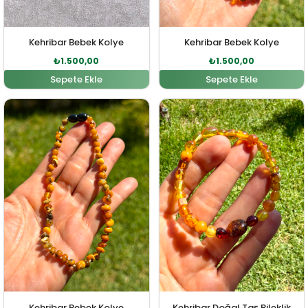
Kehribar Bebek Kolye
Kehribar Bebek Kolye
₺
1.500,00
₺
1.500,00
Sepete Ekle
Sepete Ekle
Orijinal fiyat: ₺1.600,00.
Şu andaki fiyat: ₺1.500,00.
Orijinal fiyat: ₺1.200,00
Şu andaki fiy
Kehribar Bebek Kolye
Kehribar Doğal Taş Bileklik