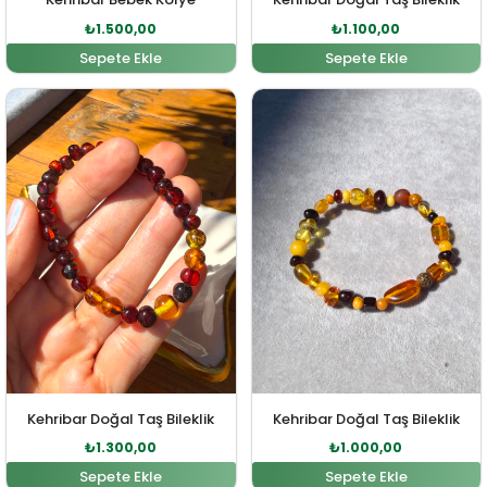
₺
1.500,00
₺
1.100,00
Sepete Ekle
Sepete Ekle
Orijinal fiyat: ₺1.400,00.
Şu andaki fiyat: ₺1.300,00.
Orijinal fiyat: ₺1.200,00
Şu andaki fi
Kehribar Doğal Taş Bileklik
Kehribar Doğal Taş Bileklik
₺
1.300,00
₺
1.000,00
Sepete Ekle
Sepete Ekle