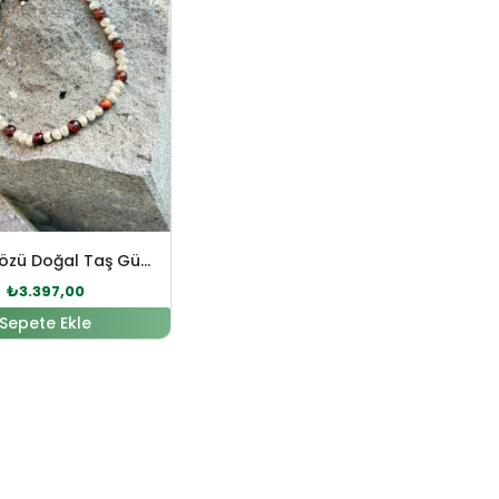
Kaplangözü Doğal Taş Gümüş Bileklik
₺
3.397,00
Sepete Ekle