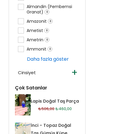
Almandin (Pembemsi
Granat)
0
Amazonit
0
Ametist
0
Ametrin
0
Ammonit
0
Daha fazla göster
+
Cinsiyet
Çok Satanlar
Orijinal
Orijinal
Orijinal
Orijinal
Orijinal
Şu
Şu
Şu
Şu
Şu
Lapis Doğal Taş Parça
fiyat:
fiyat:
fiyat:
fiyat:
fiyat:
andaki
andaki
andaki
andaki
andaki
₺
506,00
₺
460,00
₺11.200,00.
₺506,00.
₺2.783,00.
₺3.998,00.
₺20.162,00.
fiyat:
fiyat:
fiyat:
fiyat:
fiyat:
₺460,00.
₺2.530,00.
₺3.634,00.
₺10.900,00.
₺18.329,00.
İnci – Topaz Doğal
Taş Gümüş Küpe