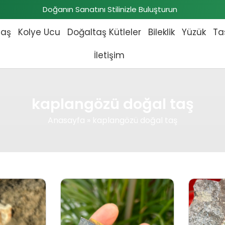
Doğanın Sanatını Stilinizle Buluşturun
taş
Kolye Ucu
Doğaltaş Kütleler
Bileklik
Yüzük
Ta
İletişim
kaplangözü doğal taş
Anasayfa
»
kaplangözü doğal taş
 fiyat: ₺7.400,00.
Şu andaki fiyat: ₺7.300,00.
Orijinal fiyat: ₺825,00.
Şu andaki fiyat: ₺750,00.