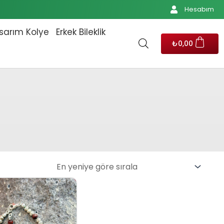
Hesabım
sarım Kolye
Erkek Bileklik
₺
0,00
Orijinal fiyat: ₺3.736,00.
Şu andaki fiyat: ₺3.397,00.