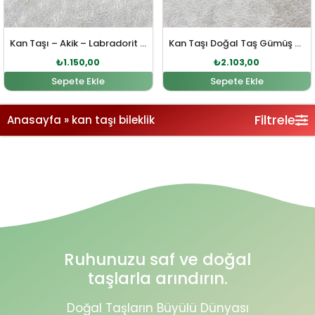
Kan Taşı – Akik – Labradorit Doğal Taş Bileklik
Kan Taşı Doğal Taş Gümüş Bileklik
₺
1.150,00
₺
2.103,00
Sepete Ekle
Sepete Ekle
Filtrele
Anasayfa
»
kan taşı bileklik
Ruhunuzu saf ve doğal
taşlarla arındırın.
Doğal Taşların Büyülü Dünyası