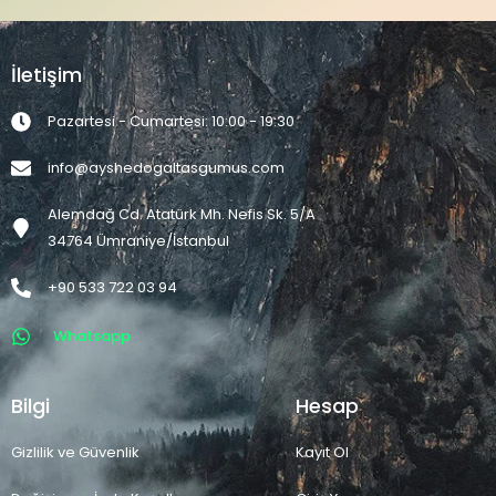
İletişim
Pazartesi - Cumartesi: 10:00 - 19:30
info@ayshedogaltasgumus.com
Alemdağ Cd. Atatürk Mh. Nefis Sk. 5/A
34764 Ümraniye/İstanbul
+90 533 722 03 94
Whatsapp
Bilgi
Hesap
Gizlilik ve Güvenlik
Kayıt Ol