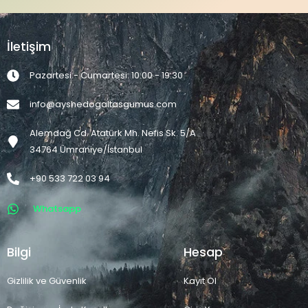
İletişim
Pazartesi - Cumartesi: 10:00 - 19:30
info@ayshedogaltasgumus.com
Alemdağ Cd. Atatürk Mh. Nefis Sk. 5/A
34764 Ümraniye/İstanbul
+90 533 722 03 94
Whatsapp
Bilgi
Hesap
Gizlilik ve Güvenlik
Kayıt Ol