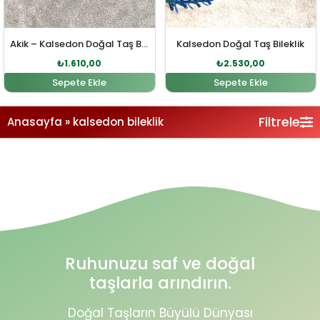
Akik – Kalsedon Doğal Taş Bileklik
Kalsedon Doğal Taş Bileklik
₺
1.610,00
₺
2.530,00
Sepete Ekle
Sepete Ekle
Filtrele
Anasayfa
»
kalsedon bileklik
Ruhunuzu saf ve doğal
taşlarla arındırın.
Doğal Taşların Büyülü Dünyası