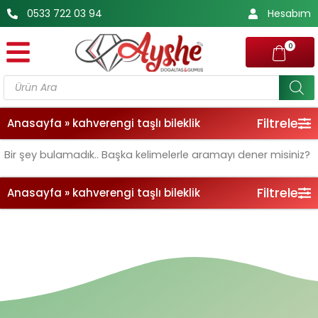
İçeriğe
0533 722 03 94
Hesabım
atla
0
Products
search
Filtrele
Anasayfa
»
kahverengi taşlı bileklik
Bir şey bulamadık.. Başka kelimelerle aramayı dener misiniz?
Filtrele
Anasayfa
»
kahverengi taşlı bileklik