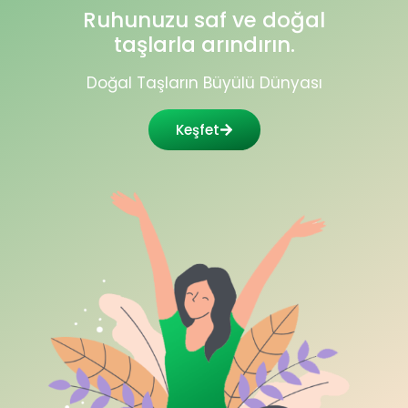
Ruhunuzu saf ve doğal
taşlarla arındırın.
Doğal Taşların Büyülü Dünyası
Keşfet