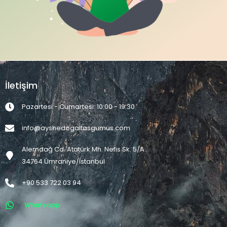
İletişim
Pazartesi - Cumartesi: 10:00 - 19:30
info@ayshedogaltasgumus.com
Alemdağ Cd. Atatürk Mh. Nefis Sk. 5/A
34764 Ümraniye/İstanbul
+90 533 722 03 94
Whatsapp