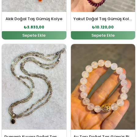
Akik Doğal Taş Gümüş Kolye
Yakut Doğal Taş Gümüş Kolye
₺
3.833,00
₺
10.120,00
Sepete Ekle
Sepete Ekle
Orijinal fiyat: ₺6.072,00.
Şu andaki fiyat: ₺5.520,00.
Orijinal fiyat: ₺3.614,00
Şu andaki fi
Dumanlı Kuvars Doğal Taş Gümüş Kolye
Ay Taşı Doğal Taş Gümüş Bileklik