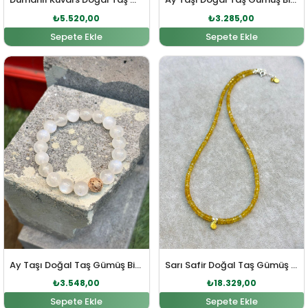
₺
5.520,00
₺
3.285,00
Sepete Ekle
Sepete Ekle
Orijinal fiyat: ₺3.903,00.
Şu andaki fiyat: ₺3.548,00.
Orijinal fiyat: ₺20.162,0
Şu andaki fi
Ay Taşı Doğal Taş Gümüş Bileklik
Sarı Safir Doğal Taş Gümüş Kolye
₺
3.548,00
₺
18.329,00
Sepete Ekle
Sepete Ekle