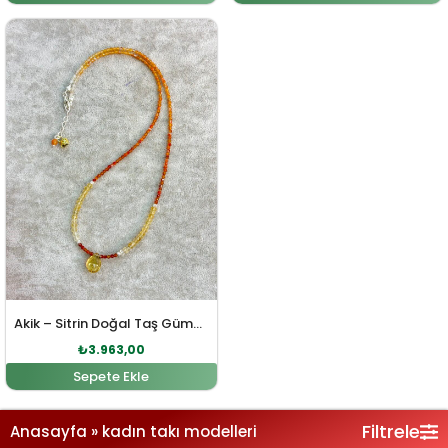
Orijinal fiyat: ₺4.360,00.
Şu andaki fiyat: ₺3.963,00.
Akik – Sitrin Doğal Taş Gümüş Kolye
₺
3.963,00
Sepete Ekle
Filtrele
Anasayfa
»
kadın takı modelleri