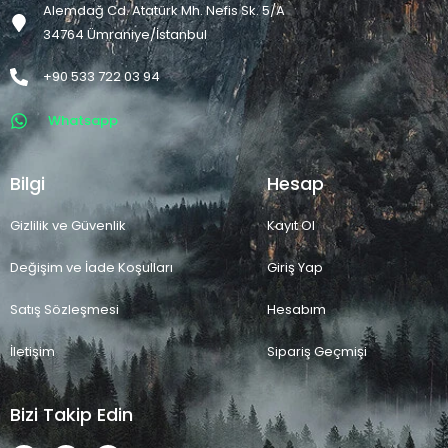
Alemdağ Cd. Atatürk Mh. Nefis Sk. 5/A
34764 Ümraniye/İstanbul
+90 533 722 03 94
Whatsapp
Bilgi
Hesap
Gizlilik ve Güvenlik
Kayıt Ol
Değişim ve İade Koşulları
Giriş Yap
Satış Sözleşmesi
Hesabım
İletişim
Sipariş Geçmişi
Bizi Takip Edin