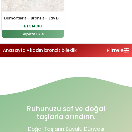
Dumortierit – Bronzit – Lav Doğal Taş Bileklik
₺
1.314,00
Sepete Ekle
Filtrele
Anasayfa
»
kadın bronzit bileklik
Ruhunuzu saf ve doğal
taşlarla arındırın.
Doğal Taşların Büyülü Dünyası