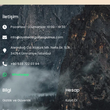
İletişim
Pazartesi - Cumartesi: 10:00 - 19:30
info@ayshedogaltasgumus.com
Alemdağ Cd. Atatürk Mh. Nefis Sk. 5/A
34764 Ümraniye/İstanbul
+90 533 722 03 94
Whatsapp
Bilgi
Hesap
Gizlilik ve Güvenlik
Kayıt Ol