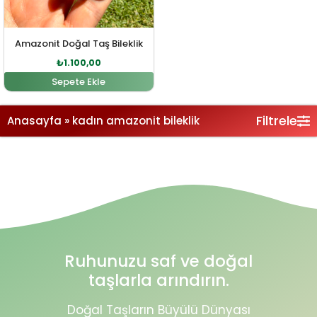
Amazonit Doğal Taş Bileklik
₺
1.100,00
Sepete Ekle
Filtrele
Anasayfa
»
kadın amazonit bileklik
Ruhunuzu saf ve doğal
taşlarla arındırın.
Doğal Taşların Büyülü Dünyası