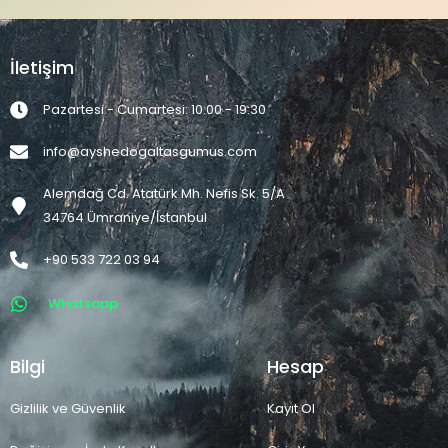
İletişim
Pazartesi - Cumartesi: 10:00 - 19:30
info@ayshedogaltasgumus.com
Alemdağ Cd. Atatürk Mh. Nefis Sk. 5/A
34764 Ümraniye/İstanbul
+90 533 722 03 94
Whatsapp
Bilgi
Hesap
Gizlilik ve Güvenlik
Kayıt Ol