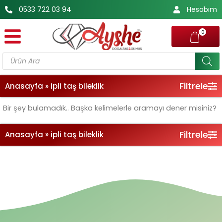
İçeriğe
0533 722 03 94
Hesabım
atla
0
Products
search
Filtrele
Anasayfa
»
ipli taş bileklik
Bir şey bulamadık.. Başka kelimelerle aramayı dener misiniz?
Filtrele
Anasayfa
»
ipli taş bileklik