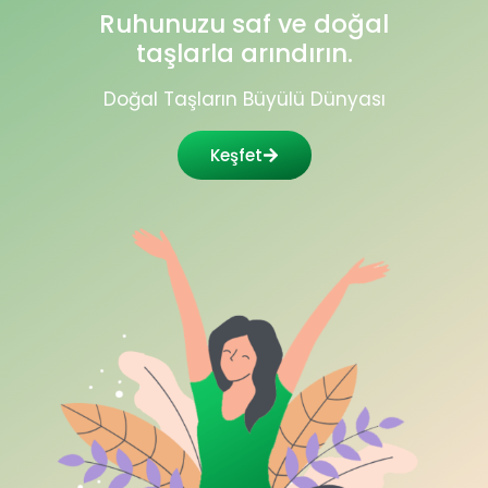
Ruhunuzu saf ve doğal
taşlarla arındırın.
Doğal Taşların Büyülü Dünyası
Keşfet