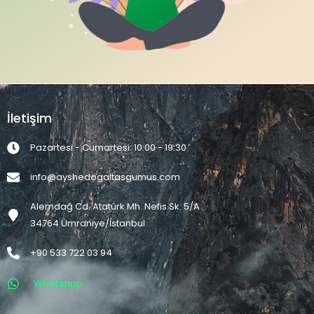
İletişim
Pazartesi - Cumartesi: 10:00 - 19:30
info@ayshedogaltasgumus.com
Alemdağ Cd. Atatürk Mh. Nefis Sk. 5/A
34764 Ümraniye/İstanbul
+90 533 722 03 94
Whatsapp