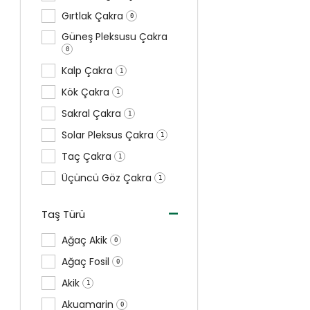
Gırtlak Çakra
0
Güneş Pleksusu Çakra
0
Kalp Çakra
1
Kök Çakra
1
Sakral Çakra
1
Solar Pleksus Çakra
1
Taç Çakra
1
Üçüncü Göz Çakra
1
-
Taş Türü
Ağaç Akik
0
Ağaç Fosil
0
Akik
1
Akuamarin
0