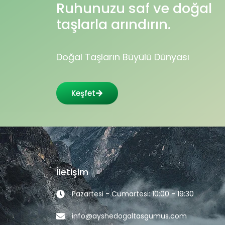
Ruhunuzu saf ve doğal
taşlarla arındırın.
Doğal Taşların Büyülü Dünyası
Keşfet
İletişim
Pazartesi - Cumartesi: 10:00 - 19:30
info@ayshedogaltasgumus.com