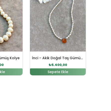
Gümüş Kolye
İnci – Akik Doğal Taş Gümüş Kolye
00
₺
5.400,00
kle
Sepete Ekle