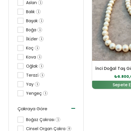
Aslan
1
Balık
1
Başak
1
Boğa
1
İki̇zler
1
Koç
1
Kova
1
Oğlak
1
İnci Doğal Taş 
Terazi̇
1
₺
6.800,
Yay
Sepete E
1
Yengeç
1
-
Çakraya Göre
Boğaz Çakrası
1
Cinsel Organ Çakra
0