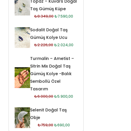
Topaz – Kuvars Doğal
Taş Gümüş Küpe
₺
8.349,00
₺
7.590,00
Sodalit Doğal Taş
Gümüş Kolye Ucu
₺
2.226,00
₺
2.024,00
Turmalin – Ametist –
Sitrin Mix Doğal Taş
Gümüş Kolye -Balık
Sembollü Özel
Tasarım
₺
6.000,00
₺
5.900,00
Selenit Doğal Taş
Obje
₺
759,00
₺
690,00