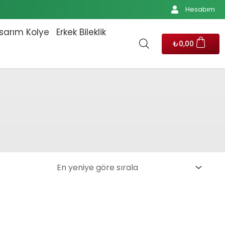
Hesabım
sarım Kolye
Erkek Bileklik
₺
0,00
0.