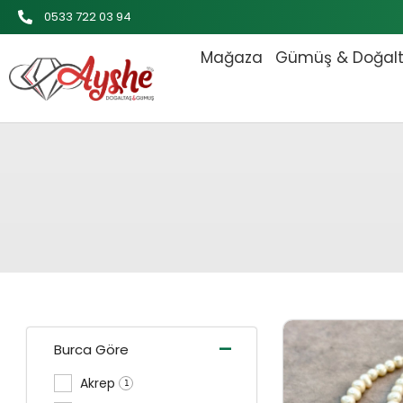
İçeriğe
0533 722 03 94
atla
Mağaza
Gümüş & Doğal
Orijinal 
-
Burca Göre
Akrep
1