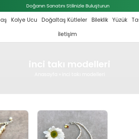
Doğanın Sanatını Stilinizle Buluşturun
taş
Kolye Ucu
Doğaltaş Kütleler
Bileklik
Yüzük
Ta
İletişim
inci takı modelleri
Anasayfa
»
inci takı modelleri
fiyat: ₺7.200,00.
Şu andaki fiyat: ₺6.800,00.
Orijinal fiyat: ₺5.600,00.
Şu andaki fiyat: ₺5.400,0