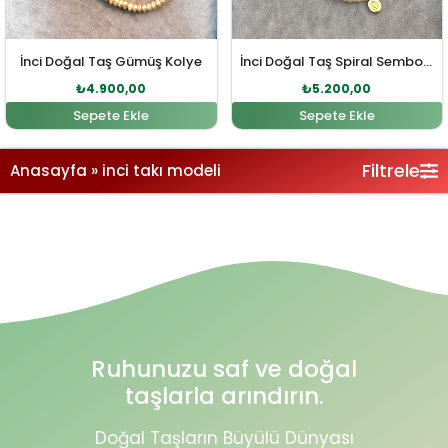
İnci Doğal Taş Gümüş Kolye
İnci Doğal Taş Spiral Sembol Gümüş Kolye
₺
4.900,00
₺
5.200,00
Sepete Ekle
Sepete Ekle
Filtrele
Anasayfa
»
inci takı modeli
Ruhunuzu saf ve doğal
taşlarla arındırın.
Doğal Taşların Büyülü Dünyası