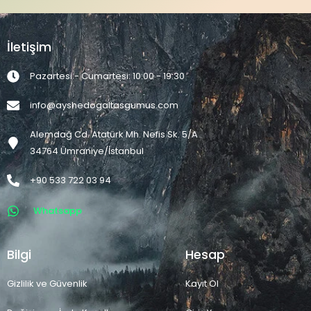
İletişim
Pazartesi - Cumartesi: 10:00 - 19:30
info@ayshedogaltasgumus.com
Alemdağ Cd. Atatürk Mh. Nefis Sk. 5/A
34764 Ümraniye/İstanbul
+90 533 722 03 94
Whatsapp
Bilgi
Hesap
Gizlilik ve Güvenlik
Kayıt Ol