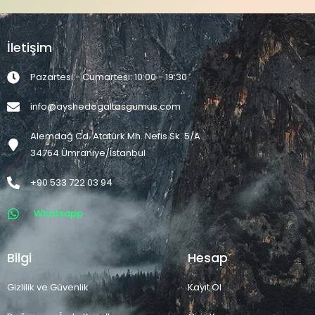
İletişim
Pazartesi - Cumartesi: 10:00 - 19:30
info@ayshedogaltasgumus.com
Alemdağ Cd. Atatürk Mh. Nefis Sk. 5/A
34764 Ümraniye/İstanbul
+90 533 722 03 94
Whatsapp
Bilgi
Hesap
Gizlilik ve Güvenlik
Kayıt Ol