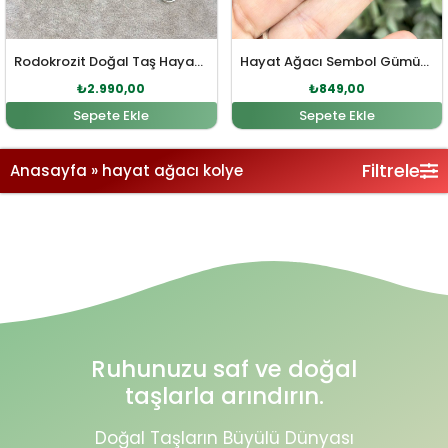
Rodokrozit Doğal Taş Hayat Ağacı Sembol Gümüş Kolye
Hayat Ağacı Sembol Gümüş Kolye Ucu
₺
2.990,00
₺
849,00
Sepete Ekle
Sepete Ekle
Filtrele
Anasayfa
»
hayat ağacı kolye
Ruhunuzu saf ve doğal
taşlarla arındırın.
Doğal Taşların Büyülü Dünyası