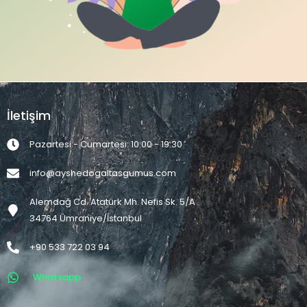
İletişim
Pazartesi - Cumartesi: 10:00 - 19:30
info@ayshedogaltasgumus.com
Alemdağ Cd. Atatürk Mh. Nefis Sk. 5/A
34764 Ümraniye/İstanbul
+90 533 722 03 94
Whatsapp