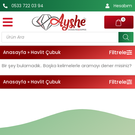
İçeriğe
0533 722 03 94
Hesabım
atla
0
Products
search
Filtrele
Anasayfa
»
Havlit Çubuk
Bir şey bulamadık.. Başka kelimelerle aramayı dener misiniz?
Filtrele
Anasayfa
»
Havlit Çubuk