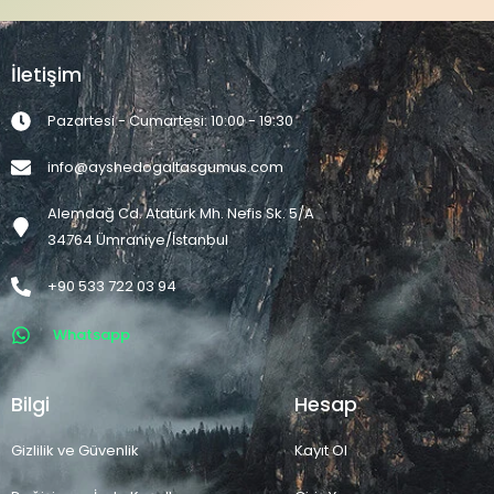
İletişim
Pazartesi - Cumartesi: 10:00 - 19:30
info@ayshedogaltasgumus.com
Alemdağ Cd. Atatürk Mh. Nefis Sk. 5/A
34764 Ümraniye/İstanbul
+90 533 722 03 94
Whatsapp
Bilgi
Hesap
Gizlilik ve Güvenlik
Kayıt Ol