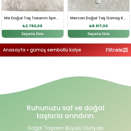
Mix Doğal Taş Tasarım Spiral Sembol Gümüş Kolye
Mercan Doğal Taş Gümüş Kolye
₺
2.760,00
₺
8.917,00
Sepete Ekle
Sepete Ekle
Filtrele
Anasayfa
»
gümüş sembollü kolye
Ruhunuzu saf ve doğal
taşlarla arındırın.
Doğal Taşların Büyülü Dünyası