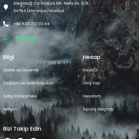
Alemdağ Cd. Atatürk Mh. Nefis Sk. 5/A
34764 Ümraniye/İstanbul
+90 533 722 03 94
Whatsapp
Bilgi
Hesap
Gizlilik ve Güvenlik
Kayıt Ol
Değişim ve İade Koşulları
Giriş Yap
Satış Sözleşmesi
Hesabım
İletişim
Sipariş Geçmişi
Bizi Takip Edin