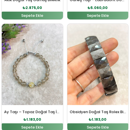
₺
2.875,00
₺
5.060,00
Sepete Ekle
Sepete Ekle
Orijinal fiyat: ₺1.301,00.
Şu andaki fiyat: ₺1.183,00.
Orijinal fiyat: ₺1.301,00
Şu andaki fiy
Ay Taşı – Topaz Doğal Taş İpli Bileklik
Obsidyen Doğal Taş Rolex Bileklik
₺
1.183,00
₺
1.183,00
Sepete Ekle
Sepete Ekle