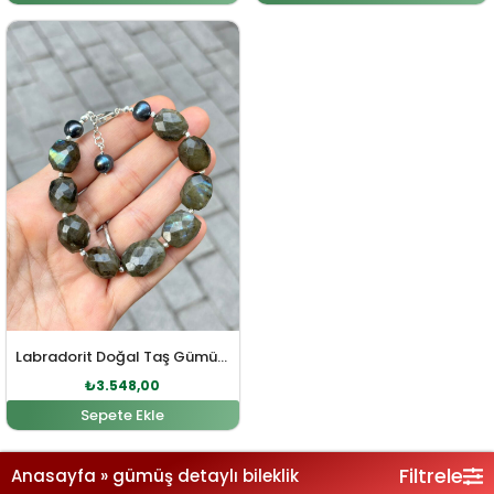
Orijinal fiyat: ₺3.903,00.
Şu andaki fiyat: ₺3.548,00.
Labradorit Doğal Taş Gümüş Bileklik
₺
3.548,00
Sepete Ekle
Filtrele
Anasayfa
»
gümüş detaylı bileklik