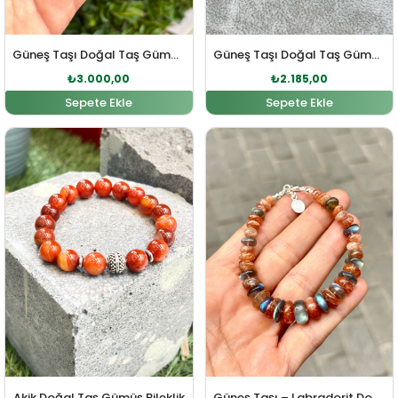
Güneş Taşı Doğal Taş Gümüş Bileklik
Güneş Taşı Doğal Taş Gümüş Bileklik
₺
3.000,00
₺
2.185,00
Sepete Ekle
Sepete Ekle
Orijinal fiyat: ₺2.990,00.
Şu andaki fiyat: ₺2.875,00.
Orijinal fiyat: ₺5.566,00
Şu andaki fi
Akik Doğal Taş Gümüş Bileklik
Güneş Taşı – Labradorit Doğal Taş Gümüş Bileklik